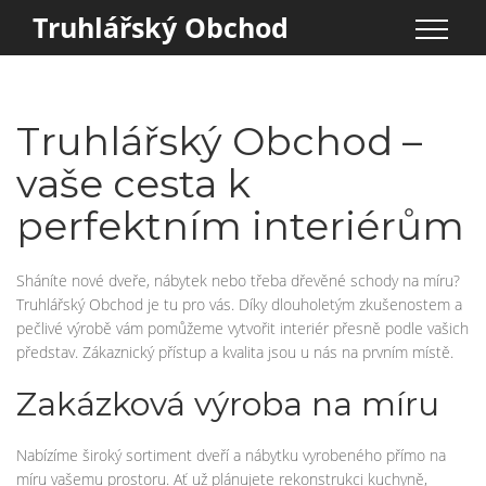
Truhlářský Obchod
Truhlářský Obchod –
vaše cesta k
perfektním interiérům
Sháníte nové dveře, nábytek nebo třeba dřevěné schody na míru?
Truhlářský Obchod je tu pro vás. Díky dlouholetým zkušenostem a
pečlivé výrobě vám pomůžeme vytvořit interiér přesně podle vašich
představ. Zákaznický přístup a kvalita jsou u nás na prvním místě.
Zakázková výroba na míru
Nabízíme široký sortiment dveří a nábytku vyrobeného přímo na
míru vašemu prostoru. Ať už plánujete rekonstrukci kuchyně,