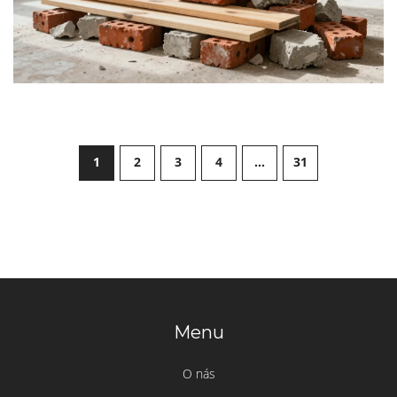
1
2
3
4
…
31
Menu
O nás