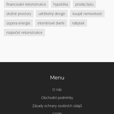
financování rekonstrukce
hypotéka
prodej bytu
úložné prostory
udržitelný design
koupě nemovitosti
úspora energie
interiérové dveře
nábytek
rozpočet rekonstrukce
Menu
O nás
Obchodní podmínky
Zásady ochrany osobních údajů
GDPR