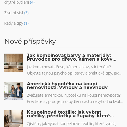
chytré bydlení
(4)
Životní styl
(3)
Rady a tipy
(1)
Nové příspěvky
Jak kombinovat barvy a materiály:
Průvodce pro dřevo, kámen a kovy v
interiéru
Jak kombinovat dřevo, kámen a kovy v interiéru?
Objevte tajnou psychologii barev a praktické tipy, jak
vytvořit harmonický a moderní domov bez chaosu.
Americká hypotéka na koupi
nemovitosti: Výhody a nevýhody
Zvažujete americkou hypotéku na koupi nemovitosti?
Přečtěte si, proč je pro bydlení často nevýhodná kvůli
vyšším úrokům a absenci daňových odpočtů, a kdy
Koupelnové textilie: jak vybrat
naopak skvěle slouží k refinancování dluhů.
ručníky, předložky a župany, které
vydrží a budou pohodlné
Zjistěte, jak vybrat koupelnové textilie, které vydrží,