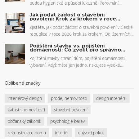
budou hygienické a působí luxusně. Porovnání
gramáže, materiálů a správné péče o ručníky,
Jak podat žádost o stavební
předložky a župany.
povolení: Krok za krokem v roce
2026
Zjistěte, jak podat žádost o stavební povolení v České
republice v roce 2026 krok za krokem. Od územních
informací přes dokumentaci až po elektronické podání
Pojištění stavby vs. pojištění
- vše, co potřebujete znát, abyste vyhnuli zpožděním a
domácnosti: Co zvolit pro správnou
ochranu nemovitosti
nákladům.
Pojištění stavby chrání dům, pojištění domácnosti
vybavení. Když máte jen jedno, riskujete vysoké
náklady. Zjistěte, co kryje které pojištění a jak je
správně nastavit.
Oblíbené značky
interiérový design
prodej nemovitosti
design interiéru
katastr nemovitostí
stavební povolení
občanský zákoník
psychologie barev
rekonstrukce domu
interiér
obývací pokoj