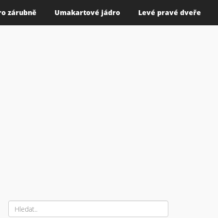
ro zárubně
Umakartové jádro
Levé pravé dveře