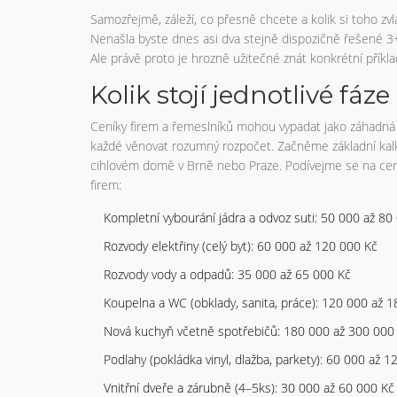
Samozřejmě, záleží, co přesně chcete a kolik si toho zv
Nenašla byste dnes asi dva stejně dispozičně řešené 3
Ale právě proto je hrozně užitečné znát konkrétní příkla
Kolik stojí jednotlivé fáz
Ceníky firem a řemeslníků mohou vypadat jako záhadná há
každé věnovat rozumný rozpočet. Začněme základní kal
cihlovém domě v Brně nebo Praze. Podívejme se na cen
firem:
Kompletní vybourání jádra a odvoz suti: 50 000 až 80
Rozvody elektřiny (celý byt): 60 000 až 120 000 Kč
Rozvody vody a odpadů: 35 000 až 65 000 Kč
Koupelna a WC (obklady, sanita, práce): 120 000 až 
Nová kuchyň včetně spotřebičů: 180 000 až 300 000
Podlahy (pokládka vinyl, dlažba, parkety): 60 000 až 
Vnitřní dveře a zárubně (4–5ks): 30 000 až 60 000 Kč