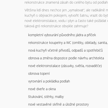
rekonstrukce znamená zásah do celého bytu od podlah 
Většina lidí dnes nechce jen „vymalovat“, ale radikálně 
kuchyň s obývacím pokojem, vytvořit šatnu, vrazit do by
nové elektroinstalace, vodu i plyn a často také požádat
taková gró rekonstrukce obvykle zahrnuje?
kompletní vybourání původního jádra a příček
rekonstrukce koupelny a WC (omítky, obklady, sanita, 
nová kuchyň včetně přívodů, odpadů a spotřebičů
obnova a změna dispozice podle návrhu architekta
nové elektroinstalace (zásuvky, světla, rozvaděče)
obnova topení
vyrovnání a pokládka podlah
nové dveře a okna
štukování, stěrky, malby
nové vestavěné skříně a úložné prostory