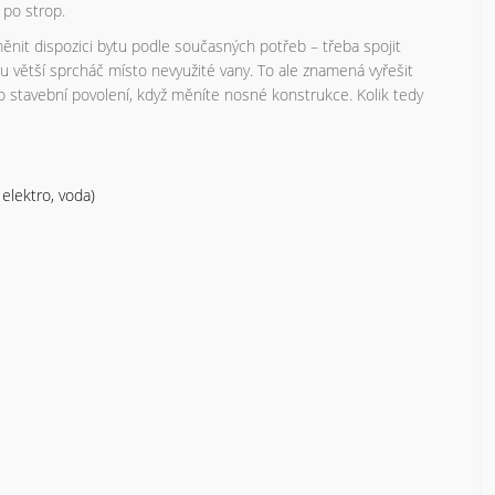
po strop.
měnit dispozici bytu podle současných potřeb – třeba spojit
tu větší sprcháč místo nevyužité vany. To ale znamená vyřešit
 o stavební povolení, když měníte nosné konstrukce. Kolik tedy
elektro, voda)