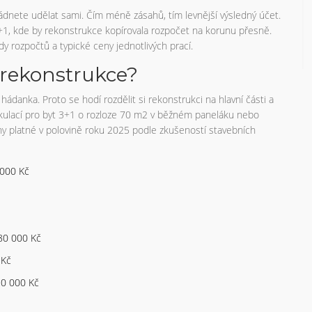
ládnete udělat sami. Čím méně zásahů, tím levnější výsledný účet.
+1, kde by rekonstrukce kopírovala rozpočet na korunu přesně.
dy rozpočtů a typické ceny jednotlivých prací.
e rekonstrukce?
danka. Proto se hodí rozdělit si rekonstrukci na hlavní části a
kulací pro byt 3+1 o rozloze 70 m2 v běžném paneláku nebo
y platné v polovině roku 2025 podle zkušeností stavebních
 000 Kč
180 000 Kč
 Kč
120 000 Kč