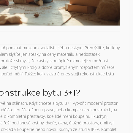
á připomínat muzeum socialistického designu. Přemýšlíte, kolik by
olem slyšíte jen stesky na ceny materiálu a nedostatek
 protože si myslí, že částky jsou úplně mimo jejich možnosti.
e –, ale i chytrými kroky a dobře promyšleným rozpočtem můžete
 pořád mění. Takže: kolik vlastně dnes stojí rekonstrukce bytu
onstrukce bytu 3+1?
ě na stěnách. Když chcete z bytu 3+1 vytvořit moderní prostor,
i uděláte jen částečnou úpravu, nebo kompletní rekonstrukci „na
avně o kompletní přestavby, kde lidé mění koupelnu i kuchyň,
ní, řeší podlahové krytiny, dveře, okna, úložné prostory, omítky i
vý obklad v koupelně nebo novou kuchyň ze studia IKEA. Komplet