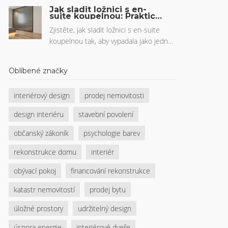
Porovnání nejlepších systémů, jak je
Jak sladit ložnici s en-
správně používat a co se může pokazit.
suite koupelnou: Praktický
průvodce pro harmonický
design
Zjistěte, jak sladit ložnici s en-suite
koupelnou tak, aby vypadala jako jedna
plynulá zóna. Od podlahy přes osvětlení
až po větrání - praktické rady pro
Oblíbené značky
komfort, estetiku a trvanlivost.
interiérový design
prodej nemovitosti
design interiéru
stavební povolení
občanský zákoník
psychologie barev
rekonstrukce domu
interiér
obývací pokoj
financování rekonstrukce
katastr nemovitostí
prodej bytu
úložné prostory
udržitelný design
úspora energie
interiérové dveře