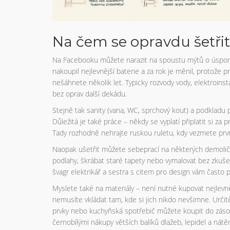
Na čem se opravdu šetřit
Na Facebooku můžete narazit na spoustu mýtů o úsporách
nakoupil nejlevnější baterie a za rok je měnil, protože 
nešáhnete několik let. Typicky rozvody vody, elektroinst
bez oprav další dekádu.
Stejně tak sanity (vana, WC, sprchový kout) a podkladu 
Důležitá je také práce – někdy se vyplatí připlatit si za
Tady rozhodně nehrajte ruskou ruletu, kdy vezmete prvn
Naopak ušetřit můžete sebeprací na některých demoliční
podlahy, škrábat staré tapety nebo vymalovat bez zkuše
švagr elektrikář a sestra s citem pro design vám často 
Myslete také na materiály – není nutné kupovat nejlevně
nemusíte vkládat tam, kde si jich nikdo nevšimne. Určit
prvky nebo kuchyňská spotřebič můžete koupit do zásoby
černobílými nákupy větších balíků dlažeb, lepidel a nátě