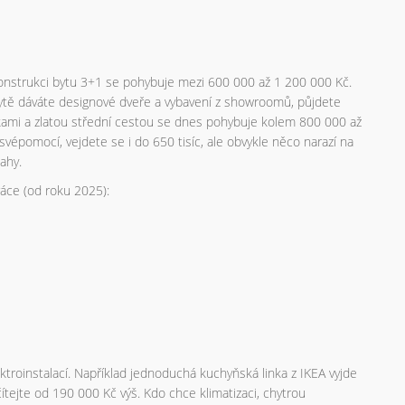
konstrukci bytu 3+1 se pohybuje mezi 600 000 až 1 200 000 Kč.
bytě dáváte designové dveře a vybavení z showroomů, půjdete
čkami a zlatou střední cestou se dnes pohybuje kolem 800 000 až
svépomocí, vejdete se i do 650 tisíc, ale obvykle něco narazí na
ahy.
ráce (od roku 2025):
ektroinstalací. Například jednoduchá kuchyňská linka z IKEA vyjde
ítejte od 190 000 Kč výš. Kdo chce klimatizaci, chytrou