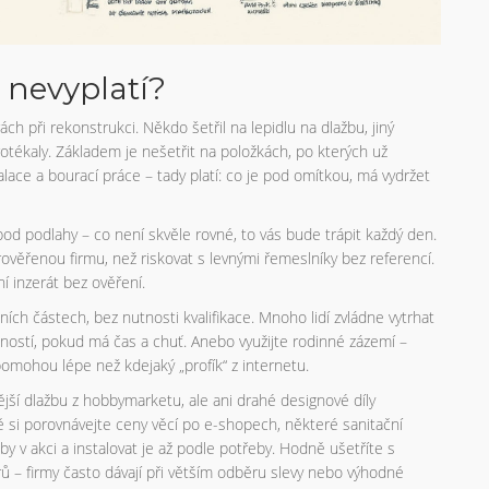
 nevyplatí?
 při rekonstrukci. Někdo šetřil na lepidlu na dlažbu, jiný
protékaly. Základem je nešetřit na položkách, po kterých už
alace a bourací práce – tady platí: co je pod omítkou, má vydržet
pod podlahy – co není skvěle rovné, to vás bude trápit každý den.
 prověřenou firmu, než riskovat s levnými řemeslníky bez referencí.
í inzerát bez ověření.
ch částech, bez nutnosti kvalifikace. Mnoho lidí zvládne vytrhat
ností, pokud má čas a chuť. Anebo využijte rodinné zázemí –
pomohou lépe než kdejaký „profík“ z internetu.
jší dlažbu z hobbymarketu, ale ani drahé designové díly
ě si porovnávejte ceny věcí po e-shopech, některé sanitační
 v akci a instalovat je až podle potřeby. Hodně ušetříte s
rů – firmy často dávají při větším odběru slevy nebo výhodné