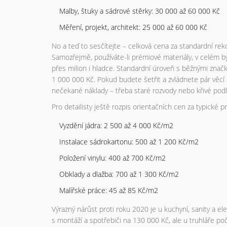
Malby, štuky a sádrové stěrky: 30 000 až 60 000 Kč
Měření, projekt, architekt: 25 000 až 60 000 Kč
No a teď to sesčítejte – celková cena za standardní re
Samozřejmě, používáte-li prémiové materiály, v celém 
přes milion i hladce. Standardní úroveň s běžnými zna
1 000 000 Kč. Pokud budete šetřit a zvládnete pár věcí 
nečekané náklady – třeba staré rozvody nebo křivé podl
Pro detailisty ještě rozpis orientačních cen za typické p
Vyzdění jádra: 2 500 až 4 000 Kč/m2
Instalace sádrokartonu: 500 až 1 200 Kč/m2
Položení vinylu: 400 až 700 Kč/m2
Obklady a dlažba: 700 až 1 300 Kč/m2
Malířské práce: 45 až 85 Kč/m2
Výrazný nárůst proti roku 2020 je u kuchyní, sanity a el
s montáží a spotřebiči na 130 000 Kč, ale u truhláře poč