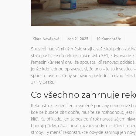
Klára Nováková
čen 21 2025
10 Komentáře
Sousedi nad vámi už měsíc vrtají a vaše koupelna začín
stálo pustit se do rekonstrukce bytu 3+1, když všude k
řemeslníků? Není divu, že spousta lidí renovaci odkládá,
Jenže kdo jednou opravoval, ví, že ano – je to investic
spoustu ušetřit. Ceny se navíc v posledních dvou letech
3+1 v Česku?
Co všechno zahrnuje rek
Rekonstrukce není jen o vyměně podlahy nebo nové barv
kde se budete cítit dobře, musíte se rozhodnout, jestl
klíč“. Ku příkladu, jen za poslední rok narostl zájem hl
bourají příčky, dávají nové rozvody vody, elektřiny i tope
stropy. Ty menší rekonstrukce obvykle zahrnují jen no