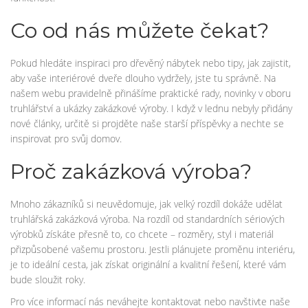
Co od nás můžete čekat?
Pokud hledáte inspiraci pro dřevěný nábytek nebo tipy, jak zajistit,
aby vaše interiérové dveře dlouho vydržely, jste tu správně. Na
našem webu pravidelně přinášíme praktické rady, novinky v oboru
truhlářství a ukázky zakázkové výroby. I když v lednu nebyly přidány
nové články, určitě si projděte naše starší příspěvky a nechte se
inspirovat pro svůj domov.
Proč zakázková výroba?
Mnoho zákazníků si neuvědomuje, jak velký rozdíl dokáže udělat
truhlářská zakázková výroba. Na rozdíl od standardních sériových
výrobků získáte přesně to, co chcete – rozměry, styl i materiál
přizpůsobené vašemu prostoru. Jestli plánujete proměnu interiéru,
je to ideální cesta, jak získat originální a kvalitní řešení, které vám
bude sloužit roky.
Pro více informací nás neváhejte kontaktovat nebo navštivte naše