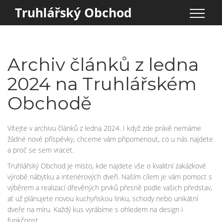
Truhlářský Obchod
Archiv článků z ledna
2024 na Truhlářském
Obchodě
Vítejte v archivu článků z ledna 2024. I když zde právě nemáme
žádné nové příspěvky, chceme vám připomenout, co u nás najdete
a proč se sem vracet.
Truhlářský Obchod je místo, kde najdete vše o kvalitní zakázkové
výrobě nábytku a interiérových dveří. Naším cílem je vám pomoct s
výběrem a realizací dřevěných prvků přesně podle vašich představ,
ať už plánujete novou kuchyňskou linku, schody nebo unikátní
dveře na míru. Každý kus vyrábíme s ohledem na design i
funkčnost.