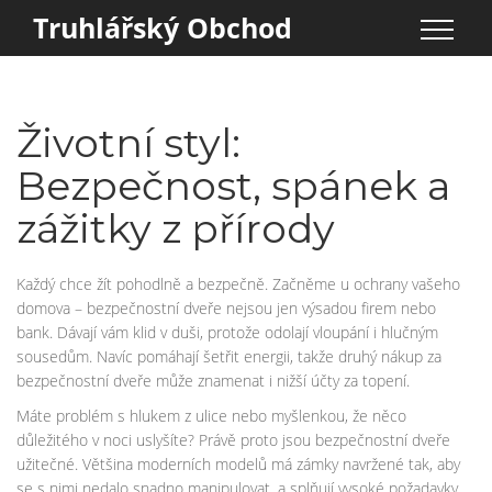
Truhlářský Obchod
Životní styl:
Bezpečnost, spánek a
zážitky z přírody
Každý chce žít pohodlně a bezpečně. Začněme u ochrany vašeho
domova – bezpečnostní dveře nejsou jen výsadou firem nebo
bank. Dávají vám klid v duši, protože odolají vloupání i hlučným
sousedům. Navíc pomáhají šetřit energii, takže druhý nákup za
bezpečnostní dveře může znamenat i nižší účty za topení.
Máte problém s hlukem z ulice nebo myšlenkou, že něco
důležitého v noci uslyšíte? Právě proto jsou bezpečnostní dveře
užitečné. Většina moderních modelů má zámky navržené tak, aby
se s nimi nedalo snadno manipulovat, a splňují vysoké požadavky