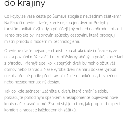
do krajiny
Co kdyby se vaše cesta po Šumavě spojila s nevšedním zážitkem?
Na Pancíři otevřeli dveře, které nejsou jen dveřmi. Poskytují
turistům unikátní výhledy a přinášejí jiný pohled na přírodu i historii.
Tento projekt byl inspirován způsoby cestování, které propojují
místní přírodu s moderními technologiemi.
Otevřené dveře nejsou jen turistickou atrakcí, ale i důkazem, že
cesta poznání může začít i u truhlářsky vyráběných prvků, které ladí
s přírodou. Přemýšlejte, kolik stejných dveří by mohlo oživit váš
domov nebo zahradu! Naše výroba dveří na míru dokáže vyrobit
cokoliv přesně podle představ, ať už jde o funkčnost, bezpečnost
nebo nezapomenutelný design.
Tak co, kde začnete? Začněte u dveří, které chrání a zdobí,
pokračujte pohodlným spánkem a nezapomeňte objevovat nové
kouty naší krásné země. Životní styl je o tom, jak propojit bezpečí,
komfort a radost z každodenních zážitků.