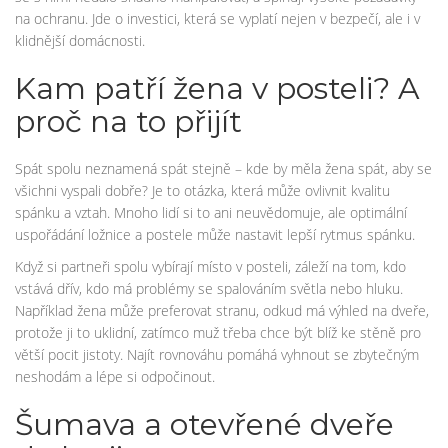
na ochranu. Jde o investici, která se vyplatí nejen v bezpečí, ale i v
klidnější domácnosti.
Kam patří žena v posteli? A
proč na to přijít
Spát spolu neznamená spát stejně – kde by měla žena spát, aby se
všichni vyspali dobře? Je to otázka, která může ovlivnit kvalitu
spánku a vztah. Mnoho lidí si to ani neuvědomuje, ale optimální
uspořádání ložnice a postele může nastavit lepší rytmus spánku.
Když si partneři spolu vybírají místo v posteli, záleží na tom, kdo
vstává dřív, kdo má problémy se spalováním světla nebo hluku.
Například žena může preferovat stranu, odkud má výhled na dveře,
protože ji to uklidní, zatímco muž třeba chce být blíž ke stěně pro
větší pocit jistoty. Najít rovnováhu pomáhá vyhnout se zbytečným
neshodám a lépe si odpočinout.
Šumava a otevřené dveře