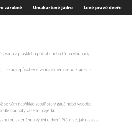
ro zárubně
Umakartové jádro
Levé pravé dveře
ár, vodu z prasklého potrubí nebo třeba vloupání,
hrnují i škody způsobené vandalismem nebo krádeží s
yž se vám například zapálí starý gauč nebo vytopíte
it podle hodnoty vašeho majetku.
knutou skleněnou výplní u dveří. Ptáte se, jak na to s