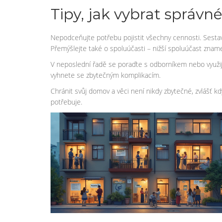
Tipy, jak vybrat správné
Nepodceňujte potřebu pojistit všechny cennosti. Sestavte
Přemýšlejte také o spoluúčasti – nižší spoluúčast znamen
V neposlední řadě se poraďte s odborníkem nebo využijte
vyhnete se zbytečným komplikacím.
Chránit svůj domov a věci není nikdy zbytečné, zvlášť kdy
potřebuje.