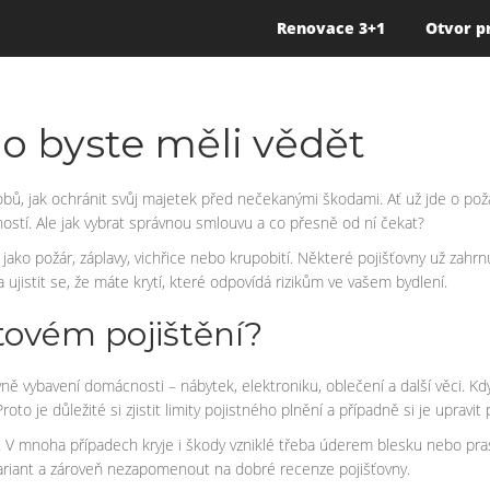
Renovace 3+1
Otvor p
co byste měli vědět
sobů, jak ochránit svůj majetek před nečekanými škodami. Ať už jde o pož
ostí. Ale jak vybrat správnou smlouvu a co přesně od ní čekat?
i jako požár, záplavy, vichřice nebo krupobití. Některé pojišťovny už za
 ujistit se, že máte krytí, které odpovídá rizikům ve vašem bydlení.
tovém pojištění?
ně vybavení domácnosti – nábytek, elektroniku, oblečení a další věci. Kd
oto je důležité si zjistit limity pojistného plnění a případně si je uprav
ci. V mnoha případech kryje i škody vzniklé třeba úderem blesku nebo pras
 variant a zároveň nezapomenout na dobré recenze pojišťovny.