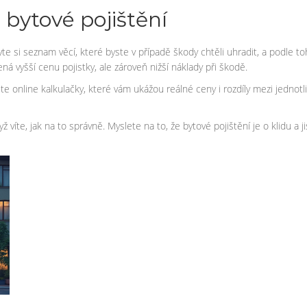
 bytové pojištění
 si seznam věcí, které byste v případě škody chtěli uhradit, a podle toho
á vyšší cenu pojistky, ale zároveň nižší náklady při škodě.
 online kalkulačky, které vám ukážou reálné ceny i rozdíly mezi jednotli
ž víte, jak na to správně. Myslete na to, že bytové pojištění je o klidu a 