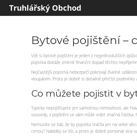
Truhlářský Obchod
Bytové pojištění – 
Vzít si bytové pojištění je jeden z nejjednodušších způ
pojistka dokáže zmírnit finanční dopad těchto nepříjemn
Nejčastější pojistná nebezpečí pokrývají živelné událost
vloupáním. Proto je dobré si detailně přečíst podmínky a
Co můžete pojistit v by
Typicky nepojišťujete jen samotnou nemovitost, ale hlav
sousedy, z pojištění se vám může vrátit značná částka. Pr
Nemusíte se bát, že by pojistka stačila jen na velké vě
cenou? Nabídky se liší, a proto je dobré porovnat více