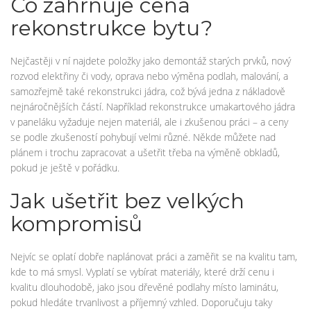
Co zahrnuje cena
rekonstrukce bytu?
Nejčastěji v ní najdete položky jako demontáž starých prvků, nový
rozvod elektřiny či vody, oprava nebo výměna podlah, malování, a
samozřejmě také rekonstrukci jádra, což bývá jedna z nákladově
nejnáročnějších částí. Například rekonstrukce umakartového jádra
v paneláku vyžaduje nejen materiál, ale i zkušenou práci – a ceny
se podle zkušeností pohybují velmi různé. Někde můžete nad
plánem i trochu zapracovat a ušetřit třeba na výměně obkladů,
pokud je ještě v pořádku.
Jak ušetřit bez velkých
kompromisů
Nejvíc se oplatí dobře naplánovat práci a zaměřit se na kvalitu tam,
kde to má smysl. Vyplatí se vybírat materiály, které drží cenu i
kvalitu dlouhodobě, jako jsou dřevěné podlahy místo laminátu,
pokud hledáte trvanlivost a příjemný vzhled. Doporučuju taky