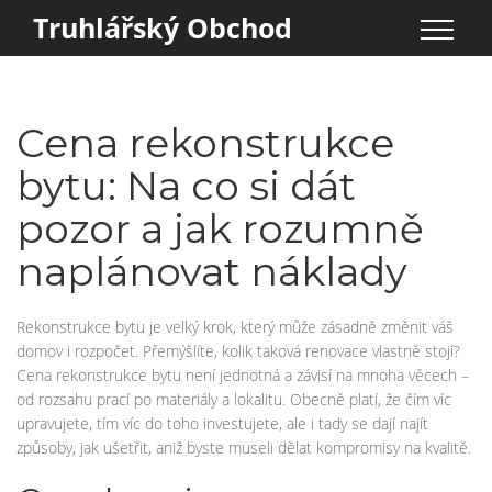
Truhlářský Obchod
Cena rekonstrukce
bytu: Na co si dát
pozor a jak rozumně
naplánovat náklady
Rekonstrukce bytu je velký krok, který může zásadně změnit váš
domov i rozpočet. Přemýšlíte, kolik taková renovace vlastně stojí?
Cena rekonstrukce bytu není jednotná a závisí na mnoha věcech –
od rozsahu prací po materiály a lokalitu. Obecně platí, že čím víc
upravujete, tím víc do toho investujete, ale i tady se dají najít
způsoby, jak ušetřit, aniž byste museli dělat kompromisy na kvalitě.