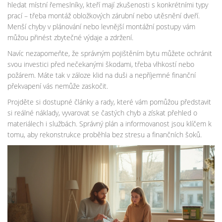
hledat místní řemeslníky, kteří mají zkušenosti s konkrétními typy
prací – třeba montáž obložkových zárubní nebo utěsnění dveří.
Menší chyby v plánování nebo levnější montážní postupy vám
můžou přinést zbytečné výdaje a zdržení.
Navíc nezapomeňte, že správným pojištěním bytu můžete ochránit
svou investici před nečekanými škodami, třeba vlhkostí nebo
požárem. Máte tak v záloze klid na duši a nepříjemné finanční
překvapení vás nemůže zaskočit.
Projděte si dostupné články a rady, které vám pomůžou představit
si reálné náklady, vyvarovat se častých chyb a získat přehled o
materiálech i službách. Správný plán a informovanost jsou klíčem k
tomu, aby rekonstrukce proběhla bez stresu a finančních šoků.