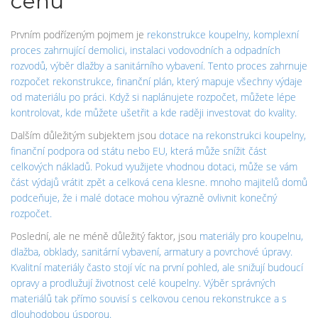
cenu
Prvním podřízeným pojmem je
rekonstrukce koupelny
,
komplexní
proces zahrnující demolici, instalaci vodovodních a odpadních
rozvodů, výběr dlažby a sanitárního vybavení
. Tento proces zahrnuje
rozpočet rekonstrukce
,
finanční plán, který mapuje všechny výdaje
od materiálu po práci
. Když si naplánujete rozpočet, můžete lépe
kontrolovat, kde můžete ušetřit a kde raději investovat do kvality.
Dalším důležitým subjektem jsou
dotace na rekonstrukci koupelny
,
finanční podpora od státu nebo EU, která může snížit část
celkových nákladů
. Pokud využijete vhodnou dotaci, může se vám
část výdajů vrátit zpět a celková cena klesne. mnoho majitelů domů
podceňuje, že i malé dotace mohou výrazně ovlivnit konečný
rozpočet.
Poslední, ale ne méně důležitý faktor, jsou
materiály pro koupelnu
,
dlažba, obklady, sanitární vybavení, armatury a povrchové úpravy
.
Kvalitní materiály často stojí víc na první pohled, ale snižují budoucí
opravy a prodlužují životnost celé koupelny. Výběr správných
materiálů tak přímo souvisí s celkovou cenou rekonstrukce a s
dlouhodobou úsporou.