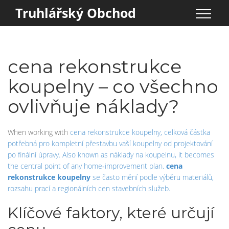
Truhlářský Obchod
cena rekonstrukce
koupelny – co všechno
ovlivňuje náklady?
When working with
cena rekonstrukce koupelny
,
celková částka
potřebná pro kompletní přestavbu vaší koupelny od projektování
po finální úpravy
. Also known as
náklady na koupelnu
, it becomes
the central point of any home‑improvement plan.
cena
rekonstrukce koupelny
se často mění podle výběru materiálů,
rozsahu prací a regionálních cen stavebních služeb.
Klíčové faktory, které určují