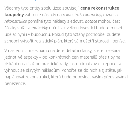
Všechny tyto entity spolu úzce souvisejí:
cena rekonstrukce
koupelny
zahrnuje náklady na
rekonstrukci koupelny
,
rozpočet
rekonstrukce
pomáhá tyto náklady sledovat,
dotace
mohou část
částky snížit a
materiály
určují jak velkou investici budete muset
udělat nyní i v budoucnu. Pokud tyto vztahy pochopíte, budete
schopni vytvořit realistický plán, který vám ušetří starosti i peníze.
V následujícím seznamu najdete detailní články, které rozebírají
jednotlivé aspekty – od konkrétních cen materiálů přes tipy na
získání dotací až po praktické rady, jak optimalizovat rozpočet a
vyhnout se skrytým nákladům. Ponořte se do nich a zjistěte, jak
naplánovat rekonstrukci, která bude odpovídat vašim představám i
peněžence.