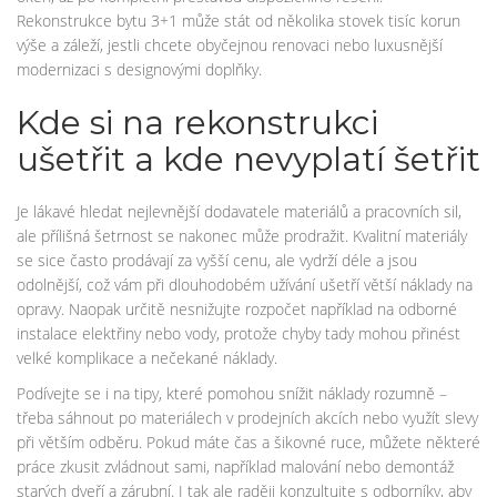
Rekonstrukce bytu 3+1 může stát od několika stovek tisíc korun
výše a záleží, jestli chcete obyčejnou renovaci nebo luxusnější
modernizaci s designovými doplňky.
Kde si na rekonstrukci
ušetřit a kde nevyplatí šetřit
Je lákavé hledat nejlevnější dodavatele materiálů a pracovních sil,
ale přílišná šetrnost se nakonec může prodražit. Kvalitní materiály
se sice často prodávají za vyšší cenu, ale vydrží déle a jsou
odolnější, což vám při dlouhodobém užívání ušetří větší náklady na
opravy. Naopak určitě nesnižujte rozpočet například na odborné
instalace elektřiny nebo vody, protože chyby tady mohou přinést
velké komplikace a nečekané náklady.
Podívejte se i na tipy, které pomohou snížit náklady rozumně –
třeba sáhnout po materiálech v prodejních akcích nebo využít slevy
při větším odběru. Pokud máte čas a šikovné ruce, můžete některé
práce zkusit zvládnout sami, například malování nebo demontáž
starých dveří a zárubní. I tak ale raději konzultujte s odborníky, aby