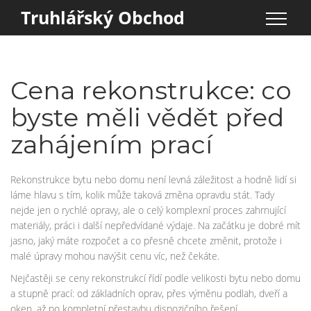
Truhlářský Obchod
Cena rekonstrukce: co
byste měli vědět před
zahájením prací
Rekonstrukce bytu nebo domu není levná záležitost a hodně lidí si
láme hlavu s tím, kolik může taková změna opravdu stát. Tady
nejde jen o rychlé opravy, ale o celý komplexní proces zahrnující
materiály, práci i další nepředvídané výdaje. Na začátku je dobré mít
jasno, jaký máte rozpočet a co přesně chcete změnit, protože i
malé úpravy mohou navýšit cenu víc, než čekáte.
Nejčastěji se ceny rekonstrukcí řídí podle velikosti bytu nebo domu
a stupně prací: od základních oprav, přes výměnu podlah, dveří a
oken, až po kompletní přestavbu dispozičního řešení.