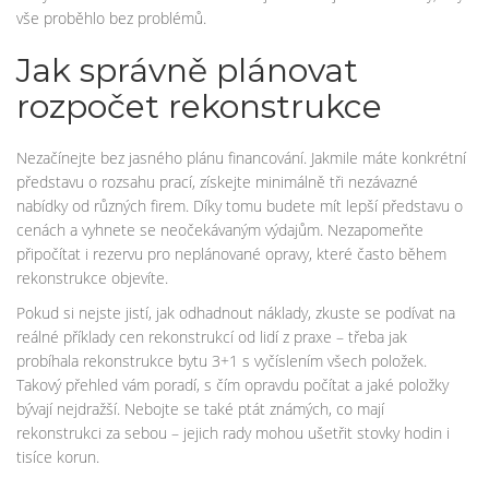
vše proběhlo bez problémů.
Jak správně plánovat
rozpočet rekonstrukce
Nezačínejte bez jasného plánu financování. Jakmile máte konkrétní
představu o rozsahu prací, získejte minimálně tři nezávazné
nabídky od různých firem. Díky tomu budete mít lepší představu o
cenách a vyhnete se neočekávaným výdajům. Nezapomeňte
připočítat i rezervu pro neplánované opravy, které často během
rekonstrukce objevíte.
Pokud si nejste jistí, jak odhadnout náklady, zkuste se podívat na
reálné příklady cen rekonstrukcí od lidí z praxe – třeba jak
probíhala rekonstrukce bytu 3+1 s vyčíslením všech položek.
Takový přehled vám poradí, s čím opravdu počítat a jaké položky
bývají nejdražší. Nebojte se také ptát známých, co mají
rekonstrukci za sebou – jejich rady mohou ušetřit stovky hodin i
tisíce korun.