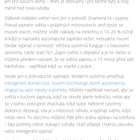
jen pro luxusní domy – dnes je dostupný i pro běžné byty a stojí
méně než nová svítidla.
Dálkové ovládání světel není jen o pohodlí. Znamená to i úspory.
Pokud vypnete světla v prázdných místnostech, aniž byste se
museli vracet, můžete snížit náklady na elektřinu o 10–20 % ročně.
A když si nastavíte automatické zapínání večer, nebudete muset
hledat vypínač v temnotě. Většina systémů funguje i s hlasovými
asistenty, takže stačí říct „Zapni světlo v obýváku“ a je to. Nebo si
můžete předem nastavit, že se světla zapnou o 15 minut před vaší
návštěvou – například když se vracíte z práce.
Nejde jen o jednoduché vypínače. Moderní systémy umožňují
inteligentní domácnost
,
souhrn technologií, které automaticky
reagují na vaše návyky a potřeby
. Můžete například nastavit, aby se
světla v kuchyni zapnula, když se otevře dveře ledničky, nebo aby
se v ložnici postupně zhasínala, když spíte. Některé systémy
dokonce detekují, zda je v místnosti někdo, a vypínají světlo, když
nikdo není. To všechno můžete řídit přes jednu aplikaci na telefonu
– bez potřeby měnit stávající svítidla. Stačí připojit chytrou zásuvku
nebo inteligentní vypínač.