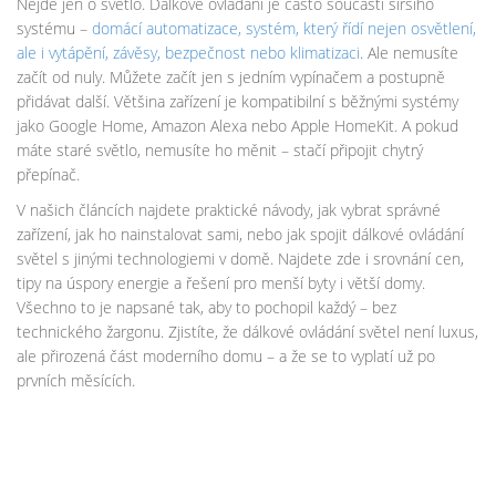
Nejde jen o světlo. Dálkové ovládání je často součástí širšího
systému –
domácí automatizace
,
systém, který řídí nejen osvětlení,
ale i vytápění, závěsy, bezpečnost nebo klimatizaci
. Ale nemusíte
začít od nuly. Můžete začít jen s jedním vypínačem a postupně
přidávat další. Většina zařízení je kompatibilní s běžnými systémy
jako Google Home, Amazon Alexa nebo Apple HomeKit. A pokud
máte staré světlo, nemusíte ho měnit – stačí připojit chytrý
přepínač.
V našich článcích najdete praktické návody, jak vybrat správné
zařízení, jak ho nainstalovat sami, nebo jak spojit dálkové ovládání
světel s jinými technologiemi v domě. Najdete zde i srovnání cen,
tipy na úspory energie a řešení pro menší byty i větší domy.
Všechno to je napsané tak, aby to pochopil každý – bez
technického žargonu. Zjistíte, že dálkové ovládání světel není luxus,
ale přirozená část moderního domu – a že se to vyplatí už po
prvních měsících.