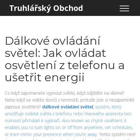
Truhlářský Obchod
Dálkové ovládání
světel: Jak ovládat
osvětlení z telefonu a
ušetřit energii
Co když zapomenete vypnout světlo, když odjíždíte na víkend?
Nebo když se vrátíte domů v temnotě, protože jste si nezapomněli
zapnout osvětlení?
dálkové ovládání světel
,
systém, který
umožňuje ovládat světla z telefonu nebo hlasového asistenta bez
nutnosti přicházet k vypínači
. Also known as
chytré osvětlení
, it
enables you to turn lights on or off from anywhere, set schedules,
or even mimic your presence when you’re away.
Tento systém není