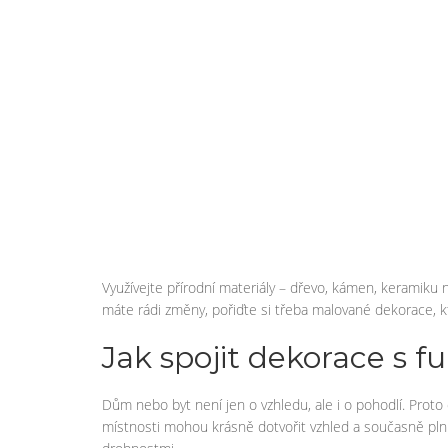
Využívejte přírodní materiály – dřevo, kámen, keramiku 
máte rádi změny, pořiďte si třeba malované dekorace,
Jak spojit dekorace s f
Dům nebo byt není jen o vzhledu, ale i o pohodlí. Prot
místnosti mohou krásně dotvořit vzhled a současně plnit 