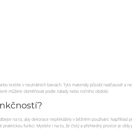
nebo textilie v neutrálních barvách. Tyto materiály působí nadčasově a 
 které můžete obměňovat podle nálady nebo ročního období.
unkčností?
o dbejte na to, aby dekorace nepřekážely v běžném používání. Například 
praktickou funkci. Myslete i na to, že čistý a přehledný prostor je vždy