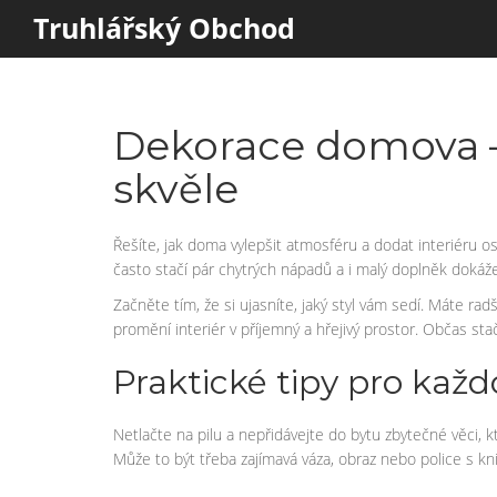
Truhlářský Obchod
Dekorace domova – 
skvěle
Řešíte, jak doma vylepšit atmosféru a dodat interiéru o
často stačí pár chytrých nápadů a i malý doplněk dokáž
Začněte tím, že si ujasníte, jaký styl vám sedí. Máte r
promění interiér v příjemný a hřejivý prostor. Občas sta
Praktické tipy pro kaž
Netlačte na pilu a nepřidávejte do bytu zbytečné věci, 
Může to být třeba zajímavá váza, obraz nebo police s kn