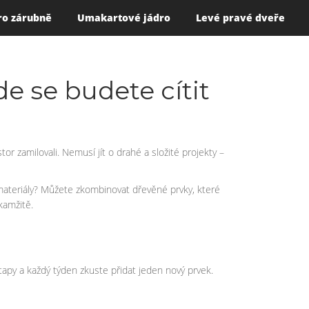
ro zárubně
Umakartové jádro
Levé pravé dveře
e se budete cítit
r zamilovali. Nemusí jít o drahé a složité projekty –
 materiály? Můžete zkombinovat dřevěné prvky, které
kamžitě.
tapy a každý týden zkuste přidat jeden nový prvek.