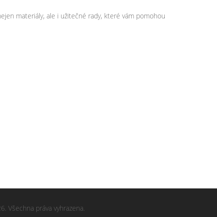
nejen materiály, ale i užitečné rady, které vám pomohou
6. Všechna práva vyhrazena.