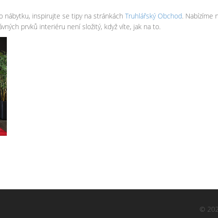
 nábytku, inspirujte se tipy na stránkách
Truhlářský Obchod
. Nabízíme 
ých prvků interiéru není složitý, když víte, jak na to.
© 202