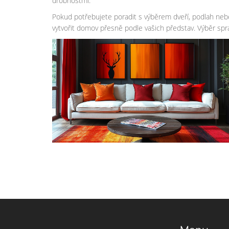
drobnostmi.
Pokud potřebujete poradit s výběrem dveří, podlah nebo
vytvořit domov přesně podle vašich představ. Výběr správn