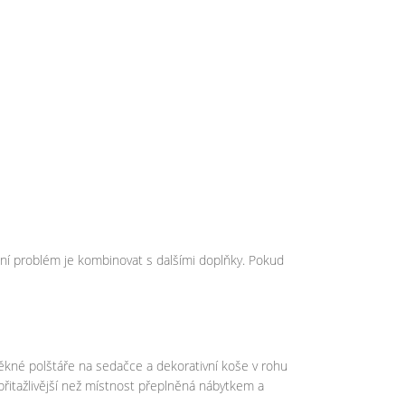
není problém je kombinovat s dalšími doplňky. Pokud
pěkné polštáře na sedačce a dekorativní koše v rohu
 přitažlivější než místnost přeplněná nábytkem a