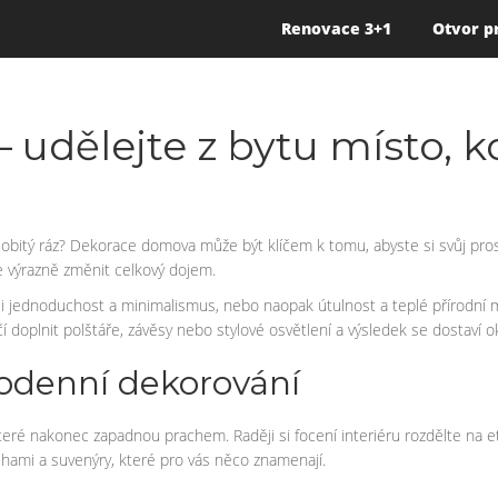
Renovace 3+1
Otvor p
udělejte z bytu místo, kd
sobitý ráz? Dekorace domova může být klíčem k tomu, abyste si svůj prosto
e výrazně změnit celkový dojem.
adši jednoduchost a minimalismus, nebo naopak útulnost a teplé přírodní
čí doplnit polštáře, závěsy nebo stylové osvětlení a výsledek se dostaví o
dodenní dekorování
které nakonec zapadnou prachem. Raději si focení interiéru rozdělte na e
ihami a suvenýry, které pro vás něco znamenají.