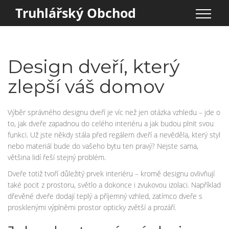
Truhlářský Obchod
Design dveří, který
zlepší váš domov
Výběr správného designu dveří je víc než jen otázka vzhledu – jde o
to, jak dveře zapadnou do celého interiéru a jak budou plnit svou
funkci. Už jste někdy stála před regálem dveří a nevěděla, který styl
nebo materiál bude do vašeho bytu ten pravý? Nejste sama,
většina lidí řeší stejný problém.
Dveře totiž tvoří důležitý prvek interiéru – kromě designu ovlivňují
také pocit z prostoru, světlo a dokonce i zvukovou izolaci. Například
dřevěné dveře dodají teplý a příjemný vzhled, zatímco dveře s
prosklenými výplněmi prostor opticky zvětší a prozáří.