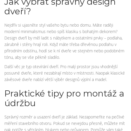
Jak vybrat správný design
dveří?
Nejdřív si ujasněte styl vašeho bytu nebo domu. Máte raději
moderní minimalismus nebo spíš klasiku s bohatým dekorem?
Design dveří by měl ladit s nábytkem a ostatními prvky – podlaha,
zárubně i stěny hrají roli. Když máte třeba dřevěnou podlahu v
přírodním odstínu, hodí se k ní dveře ve stejném nebo podobném
tónu, aby se vše pěkně sladilo.
Další věc je typ otevírání dveří. Pro malý prostor jsou vhodnější
posuvné dveře, které nezabírají místo v místnosti. Naopak klasické
závěsové dveře nabízí větší výběr designů výplní a madel.
Praktické tipy pro montáž a
údržbu
Správný rozměr a usazení dveří je základ. Nezapomeňte na pečlivé
měření stavebního otvoru. Pokud se nevejdou přesně, můžete mít
pak potíže s větráním, hlukem nebo průvanem. Pomůže vám také