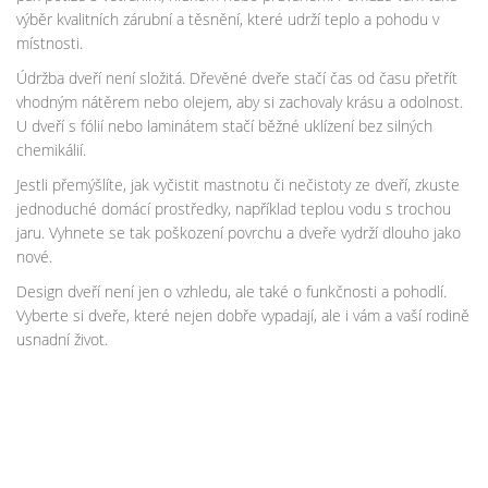
výběr kvalitních zárubní a těsnění, které udrží teplo a pohodu v
místnosti.
Údržba dveří není složitá. Dřevěné dveře stačí čas od času přetřít
vhodným nátěrem nebo olejem, aby si zachovaly krásu a odolnost.
U dveří s fólií nebo laminátem stačí běžné uklízení bez silných
chemikálií.
Jestli přemýšlíte, jak vyčistit mastnotu či nečistoty ze dveří, zkuste
jednoduché domácí prostředky, například teplou vodu s trochou
jaru. Vyhnete se tak poškození povrchu a dveře vydrží dlouho jako
nové.
Design dveří není jen o vzhledu, ale také o funkčnosti a pohodlí.
Vyberte si dveře, které nejen dobře vypadají, ale i vám a vaší rodině
usnadní život.