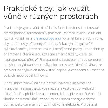
Praktické tipy, jak využít
vůně v různých prostorách
První krok je vybrat vůni, která ladí s funkcí místnosti – citrusové
aroma podpoří soustředění v pracovně, zatímco levandule uklidní
ložnici. Pokud máte
dřevěnou podlahu
, volte lehké a přírodní vůně,
aby nepřehlušily přirozený tón dřeva. V kuchyni fungují svěží
bylinkové směsi, které neutralizují nepříjemné pachy. Pro technicky
orientované čtenáře jsou užitečné smart difuzéry, které lze
naprogramovat přes Wi‑Fi a spárovat s časovačem nebo senzorem
pohybu. Recyklované materiály, jako jsou staré skleněné láhve, lze
přetvořit na stylové difuzéry – stačí naplnit je esencemi a umístit na
policích nebo podél knihovny.
V naší sbírce článků najdete detailní návody a inspirace: od
financování rekonstrukcí, kde můžete investovat do kvalitních
difuzérů, přes přehled re‑use center, kde najdete použité nádobí
vhodné na vlastní vůně, až po tipy na úsporu energie v chytré
domácnosti, která vám umožní řídit vůně efektivně. Projděte si