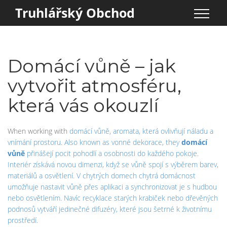
Truhlářský Obchod
Domácí vůně – jak
vytvořit atmosféru,
která vás okouzlí
When working with
domácí vůně
,
aromata, která ovlivňují náladu a
vnímání prostoru
. Also known as
vonné dekorace
, they
domácí
vůně
přinášejí pocit pohodlí a osobnosti do každého pokoje.
Interiér
získává novou dimenzi, když se vůně spojí s výběrem barev,
materiálů a osvětlení. V chytrých domech
chytrá domácnost
umožňuje nastavit vůně přes aplikaci a synchronizovat je s hudbou
nebo osvětlením. Navíc
recyklace
starých krabiček nebo dřevěných
podnosů vytváří jedinečné difuzéry, které jsou šetrné k životnímu
prostředí.