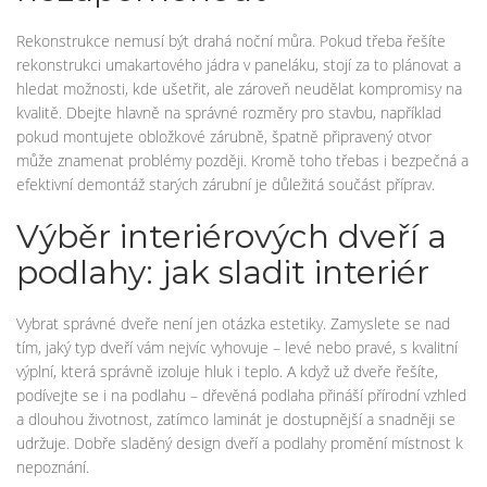
Rekonstrukce nemusí být drahá noční můra. Pokud třeba řešíte
rekonstrukci umakartového jádra v paneláku, stojí za to plánovat a
hledat možnosti, kde ušetřit, ale zároveň neudělat kompromisy na
kvalitě. Dbejte hlavně na správné rozměry pro stavbu, například
pokud montujete obložkové zárubně, špatně připravený otvor
může znamenat problémy později. Kromě toho třebas i bezpečná a
efektivní demontáž starých zárubní je důležitá součást příprav.
Výběr interiérových dveří a
podlahy: jak sladit interiér
Vybrat správné dveře není jen otázka estetiky. Zamyslete se nad
tím, jaký typ dveří vám nejvíc vyhovuje – levé nebo pravé, s kvalitní
výplní, která správně izoluje hluk i teplo. A když už dveře řešíte,
podívejte se i na podlahu – dřevěná podlaha přináší přírodní vzhled
a dlouhou životnost, zatímco laminát je dostupnější a snadněji se
udržuje. Dobře sladěný design dveří a podlahy promění místnost k
nepoznání.