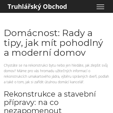
Truhlářský Obchod
Domácnost: Rady a
tipy, jak mít pohodlný
a moderní domov
Chystáte se na rekonstrukci bytu nebo jen hledáte, jak zlepšit svůj
domov? Máme pro vás hromadu užitečných informací o
rekonstrukcích umakartového jádra, výběru správných dveří, podlah
a také o tom, jak si zařídit útulnou domácí kancelář.
Rekonstrukce a stavební
přípravy: na co
nezapomenout