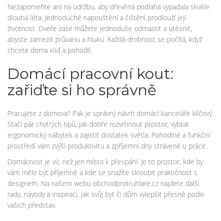
Nezapomeňte ani na údržbu, aby dřevěná podlaha vypadala skvěle
dlouhá léta. Jednoduché napouštění a čištění prodlouží její
životnost. Dveře zase můžete jednoduše odmastit a utěsnit,
abyste zamezili průvanu a hluku. Každá drobnost se počítá, když
chcete doma klid a pohodlí.
Domácí pracovní kout:
zařiďte si ho správně
Pracujete z domova? Pak je správný návrh domácí kanceláře klíčový.
Stačí pár chytrých tipů, jak dobře rozvrhnout prostor, vybrat
ergonomický nábytek a zajistit dostatek světla. Pohodlné a funkční
prostředí vám zvýší produktivitu a zpříjemní dny strávené u práce.
Domácnost je víc než jen místo k přespání. Je to prostor, kde by
vám mělo být příjemně a kde se snažíte skloubit praktičnost s
designem. Na našem webu obchodprotruhlare.cz najdete další
rady, návody a inspiraci, jak svůj byt či dům vylepšit přesně podle
vašich představ.