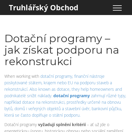
Truhlářský Obchod
Dotační programy –
jak získat podporu na
rekonstrukci
When working with
dotační programy
,
finanční nástroje
poskytované státem, krajem nebo EU na podporu staveb a
rekonstrukcí
. Also known as
dotace
, they help homeowners and
podnikatelé snížit náklady.
dotační programy
zahrnují různé typy,
například
dotace na rekonstrukci
,
prostředky určené na obnovu
bytů, domů i veřejných objektů
a
stavební úvěr
,
bankovní půjčku,
která se často doplňuje o státní podporu
.
Dotační programy
vyžadují splnění kritérií
– ať už jde o
energetickou úsporu, historickou obnovu nebo sociální zaměření.