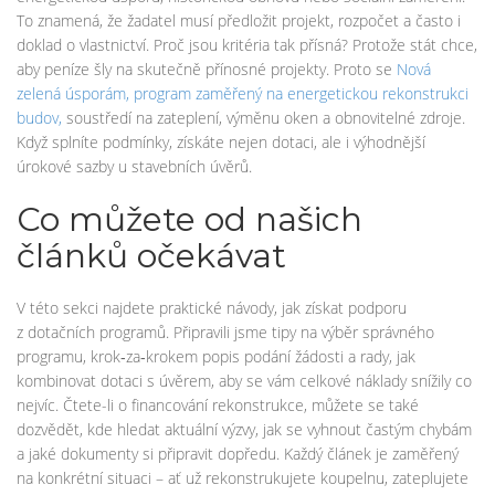
To znamená, že žadatel musí předložit projekt, rozpočet a často i
doklad o vlastnictví. Proč jsou kritéria tak přísná? Protože stát chce,
aby peníze šly na skutečně přínosné projekty. Proto se
Nová
zelená úsporám
,
program zaměřený na energetickou rekonstrukci
budov,
soustředí na zateplení, výměnu oken a obnovitelné zdroje.
Když splníte podmínky, získáte nejen dotaci, ale i výhodnější
úrokové sazby u stavebních úvěrů.
Co můžete od našich
článků očekávat
V této sekci najdete praktické návody, jak získat podporu
z dotačních programů. Připravili jsme tipy na výběr správného
programu, krok‑za‑krokem popis podání žádosti a rady, jak
kombinovat dotaci s úvěrem, aby se vám celkové náklady snížily co
nejvíc. Čtete-li o financování rekonstrukce, můžete se také
dozvědět, kde hledat aktuální výzvy, jak se vyhnout častým chybám
a jaké dokumenty si připravit dopředu. Každý článek je zaměřený
na konkrétní situaci – ať už rekonstrukujete koupelnu, zateplujete