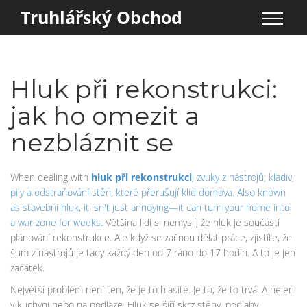
Truhlářský Obchod
Hluk při rekonstrukci:
jak ho omezit a
nezbláznit se
When dealing with
hluk při rekonstrukci
,
zvuky z nástrojů, kladiv,
pily a odstraňování stěn, které přerušují klid domova
. Also known
as
stavební hluk
, it isn't just annoying—it can turn your home into
a war zone for weeks.
Většina lidí si nemyslí, že hluk je součástí
plánování rekonstrukce. Ale když se začnou dělat práce, zjistíte, že
šum z nástrojů je tady každý den od 7 ráno do 17 hodin. A to je jen
začátek.
Největší problém není ten, že je to hlasité. Je to, že to trvá. A nejen
v kuchyni nebo na podlaze. Hluk se šíří skrz stěny, podlahy,