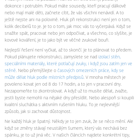
dokonce i potrubím. Pokud máte sousedy, kteří pracují dálkově
nebo mají malé děti, začnete cítit, že vás všichni nenávidí. A to
ještě nejste ani na polovině. Hluk při rekonstrukci není jen o tom,
kolik decibelů to je. Je to o tom, jak moc vás to vyčerpává. Když se
snažíte spát, pracovat nebo jen odpočívat, a všechno, co slyšíte, je
kovové kováření, je to jako být ve věčné zvukové bouři.
Nejlepší řešení není vyčkat, až to skončí. Je to plánovat to předem.
Pokud plánujete rekonstrukci, zamyslete se nad
izolací stěn
,
speciálními materiály, které potlačují zvuky, i když jsou zatím jen ve
stěně
. Nebo přemýšlejte o
časových omezeních práce
,
kdy se
může dělat hluk podle místních předpisů
. V mnoha městech je
povoleno kovat jen od 8 do 17 hodin, a to jen v pracovní dny.
Nezapomeňte to zkontrolovat. A když už to musíte dělat, zvažte,
jestli byste nemohli na nějaké dny přesídlit. Nebo alespoň si koupili
kvalitní sluchátka s aktivním rušením hluku. To je nejlevnější
způsob, jak si zachovat důstojnost.
Ne každý hluk je špatný. Někdy je to jen zvuk, že se něco mění. Ale
když se změny stávají neustálým šumem, který vás nechává bez
spánku, je to už jiná věc. V našich článcích najdete konkrétní tipy,