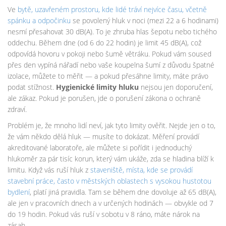
Ve
bytě
,
uzavřeném prostoru, kde lidé tráví nejvíce času, včetně
spánku a odpočinku
se povolený hluk v noci (mezi 22 a 6 hodinami)
nesmí přesahovat 30 dB(A). To je zhruba hlas šepotu nebo tichého
oddechu. Během dne (od 6 do 22 hodin) je limit 45 dB(A), což
odpovídá hovoru v pokoji nebo šumě větráku. Pokud vám soused
přes den vypíná nářadí nebo vaše koupelna šumí z důvodu špatné
izolace, můžete to měřit — a pokud přesáhne limity, máte právo
podat stížnost.
Hygienické limity hluku
nejsou jen doporučení,
ale zákaz. Pokud je porušen, jde o porušení zákona o ochraně
zdraví.
Problém je, že mnoho lidí neví, jak tyto limity ověřit. Nejde jen o to,
že vám někdo dělá hluk — musíte to dokázat. Měření provádí
akreditované laboratoře, ale můžete si pořídit i jednoduchý
hlukoměr za pár tisíc korun, který vám ukáže, zda se hladina blíží k
limitu. Když vás ruší hluk z
staveniště
,
místa, kde se provádí
stavební práce, často v městských oblastech s vysokou hustotou
bydlení
, platí jiná pravidla. Tam se během dne dovoluje až 65 dB(A),
ale jen v pracovních dnech a v určených hodinách — obvykle od 7
do 19 hodin. Pokud vás ruší v sobotu v 8 ráno, máte nárok na
zásah.