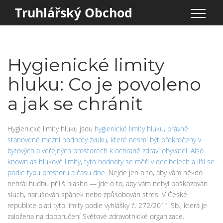
Truhlářský Obchod
Hygienické limity
hluku: Co je povoleno
a jak se chránit
Hygienické limity hluku jsou
hygienické limity hluku
,
právně
stanovené mezní hodnoty zvuku, které nesmí být překročeny v
bytových a veřejných prostorech k ochraně zdraví obyvatel
. Also
known as
hlukové limity
, tyto hodnoty se měří v decibelech a liší se
podle typu prostoru a času dne.
Nejde jen o to, aby vám někdo
nehrál hudbu příliš hlasito — jde o to, aby vám nebyl poškozován
sluch, narušován spánek nebo způsobován stres. V České
republice platí tyto limity podle vyhlášky č. 272/2011 Sb., která je
založena na doporučení Světové zdravotnické organizace.