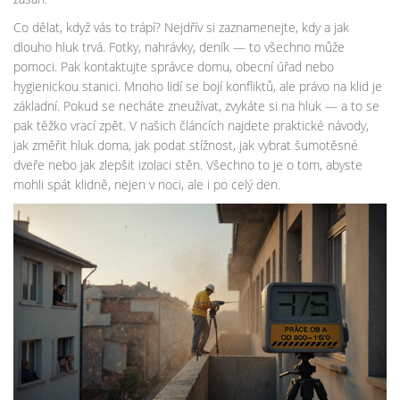
Co dělat, když vás to trápí? Nejdřív si zaznamenejte, kdy a jak
dlouho hluk trvá. Fotky, nahrávky, deník — to všechno může
pomoci. Pak kontaktujte správce domu, obecní úřad nebo
hygienickou stanici. Mnoho lidí se bojí konfliktů, ale právo na klid je
základní. Pokud se necháte zneužívat, zvykáte si na hluk — a to se
pak těžko vrací zpět. V našich článcích najdete praktické návody,
jak změřit hluk doma, jak podat stížnost, jak vybrat šumotěsné
dveře nebo jak zlepšit izolaci stěn. Všechno to je o tom, abyste
mohli spát klidně, nejen v noci, ale i po celý den.