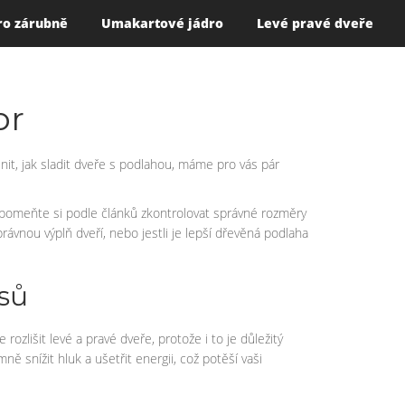
ro zárubně
Umakartové jádro
Levé pravé dveře
or
it, jak sladit dveře s podlahou, máme pro vás pár
zapomeňte si podle článků zkontrolovat správné rozměry
právnou výplň dveří, nebo jestli je lepší dřevěná podlaha
sů
rozlišit levé a pravé dveře, protože i to je důležitý
ě snížit hluk a ušetřit energii, což potěší vaši