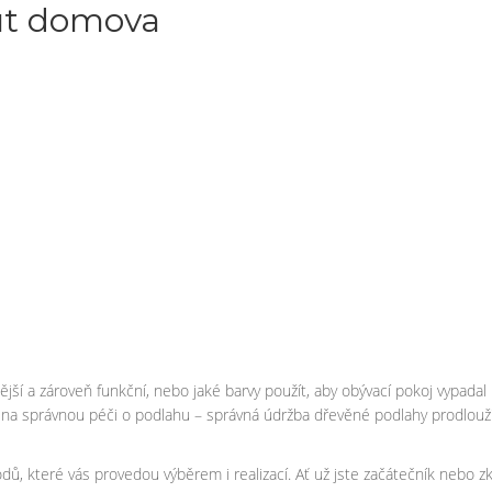
out domova
jší a zároveň funkční, nebo jaké barvy použít, aby obývací pokoj vypadal
 správnou péči o podlahu – správná údržba dřevěné podlahy prodlouží 
ů, které vás provedou výběrem i realizací. Ať už jste začátečník nebo zk