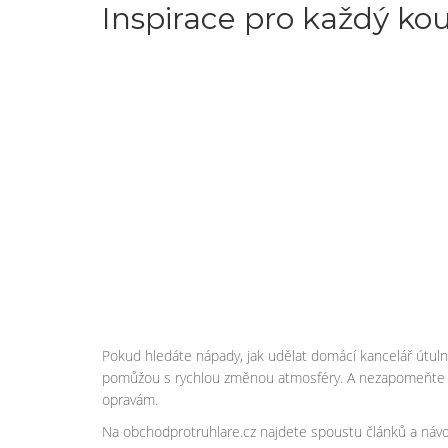
Inspirace pro každý k
Pokud hledáte nápady, jak udělat domácí kancelář útulně
pomůžou s rychlou změnou atmosféry. A nezapomeňte na
opravám.
Na obchodprotruhlare.cz najdete spoustu článků a návod