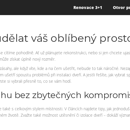
Renovace 3+1
Otvor p
 udělat váš oblíbený prost
cítíme pohodlně. Ať už plánujete rekonstrukci, nebo si jen chcete ujasn
r může získat úplně nový rozměr.
í zásahy, ale když víte, kde a na čem ušetřit, nebude to tak náročné. Ne
ušetří spoustu problémů při instalaci dveří. A jestli řešíte, jak vybrat s
te si vybrali přesně to, co se vám hodí.
dlahu bez zbytečných kompromi
e také s celkovým stylem místnosti. V článcích najdete tipy, jak jednoduše 
ném životě. Zvažte také možnost utěsnění či izolace dveří – dokáží významn