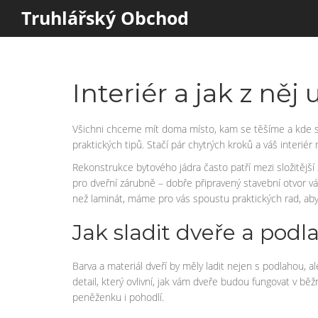
Truhlářský Obchod
Interiér a jak z něj
Všichni chceme mít doma místo, kam se těšíme a kde se 
praktických tipů. Stačí pár chytrých kroků a váš interié
Rekonstrukce bytového jádra často patří mezi složitějš
pro dveřní zárubně – dobře připravený stavební otvor vám 
než laminát, máme pro vás spoustu praktických rad, abys
Jak sladit dveře a po
Barva a materiál dveří by měly ladit nejen s podlahou, al
detail, který ovlivní, jak vám dveře budou fungovat v běž
peněženku i pohodlí.