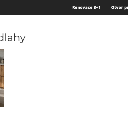
Renovace 3+1
Otvor p
dlahy