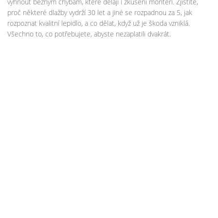
vyhnout běžným chybám, které dělají i zkušení montéři. Zjistíte,
proč některé dlažby vydrží 30 let a jiné se rozpadnou za 5, jak
rozpoznat kvalitní lepidlo, a co dělat, když už je škoda vzniklá.
Všechno to, co potřebujete, abyste nezaplatili dvakrát.