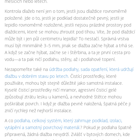
měsících nebo letech.
Kontrola dlažeb není jen o tom, jestli jsou dlaždice rovnoměrně
položené. Jde o to, jestli je podklad dostatečně pevný, jestli je
lepidlo rovnoměrně rozložené, jestli nejsou prázdné prostory pod
dlaždicemi, které se mohou zhroutit pod tíhou. Víte, že pod dlaždicí
může být i jen půl centimetru lepidla? To nestačí. Správná vrstva
musí být minimálně 3–5 mm, jinak se dlažba začne hýbat a trhá se.
A když se začne hýbat, začne se i štěrbina, a ta je první cesta pro
vodu—a ta pak ničí podlahu, stěny, až i podlahové topení.
Nezapomeňte také na
údržba podlahy
,
sada opatření, která udržují
dlažbu v dobrém stavu po letech
.
Čistící prostředky, které
používáte, mohou být stejně důležité jako samotná instalace.
Kyselé čisticí prostředky ničí mramor, agresivní čisticí gelé
způsobují ztrátu lesku u kamenů, a nevhodné štětce mohou
poškrábat povrch. I když je dlažba pevně naložená, špatná péče ji
zničí rychleji než nejhorší instalace.
A co
podlaha
,
celkový systém, který zahrnuje podklad, izolaci,
vytápění a samotný povrchový materiál
.
? Pokud je podlaha špatně
připravená, žádná dlažba nevydrží. Zvlášť v bytových domech, kde