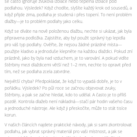
se často ignoruje zvuková izolace nebo tepelná izolace pod
podlahou. Výsledek? Když chodíte, slyšíte každý krok od sousedů, a
když přijde zima, podlaha je studená i přes topení. To není problém
dlažby—je to problém podlahy jako celku.
Když se díváte na nově položenou dlažbu, nechte si ukázat, jak byla
připravena podložka. Zajistěte, aby byl použit správný typ lepidla
pro váš typ podlahy. Ověřte, že nejsou žádné prázdné místa—
použijte kladivo a jednoduše klepněte na každou dlaždici. Pokud zní
prázdně, jako by byla nad vzduchem, je to varování. A pokud vidíte
štěrbiny mezi dlaždicemi větší než 1–2 mm, nechte to opravit před
tím, než se podlaha zcela zatvrdne.
Největší chyba? Předpokládat, že když to vypadá dobře, je to v
pořádku. Výsledek? Po půl roce se začnou objevovat zvuky,
štěrbiny, a pak se začne hledat, kdo to udělal. A často je to příliš
pozdě. Kontrola dlažeb není nákladná—stačí pár hodin vašeho času
a jednoduché nástroje. Ale když ji přeskočíte, může to stát tisíce
korun.
V našich článcích najdete praktické návody, jak si sami zkontrolovat
podlahu, jak vybrat správný materiál pro vaši místnost, a jak se