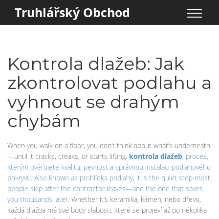
Truhlářský Obchod
Kontrola dlažeb: Jak
zkontrolovat podlahu a
vyhnout se drahým
chybám
When you walk on a floor, you don’t think about what’s underneath
—until it cracks, creaks, or starts lifting.
kontrola dlažeb
,
proces,
kterým ověřujete kvalitu, pevnost a správnou instalaci podlahového
pokryvu
. Also known as
prohlídka podlahy
, it is the quiet step most
people skip after the contractor leaves—and the one that saves
you thousands later.
Whether it’s keramika, kámen, nebo dřevo,
každá dlažba má své body slabosti, které se projeví až po několika