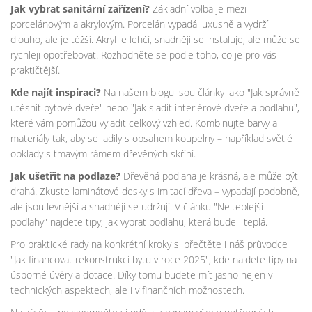
Jak vybrat sanitární zařízení?
Základní volba je mezi
porcelánovým a akrylovým. Porcelán vypadá luxusně a vydrží
dlouho, ale je těžší. Akryl je lehčí, snadněji se instaluje, ale může se
rychleji opotřebovat. Rozhodněte se podle toho, co je pro vás
praktičtější.
Kde najít inspiraci?
Na našem blogu jsou články jako "Jak správně
utěsnit bytové dveře" nebo "Jak sladit interiérové dveře a podlahu",
které vám pomůžou vyladit celkový vzhled. Kombinujte barvy a
materiály tak, aby se ladily s obsahem koupelny – například světlé
obklady s tmavým rámem dřevěných skříní.
Jak ušetřit na podlaze?
Dřevěná podlaha je krásná, ale může být
drahá. Zkuste laminátové desky s imitací dřeva – vypadají podobně,
ale jsou levnější a snadněji se udržují. V článku "Nejteplejší
podlahy" najdete tipy, jak vybrat podlahu, která bude i teplá.
Pro praktické rady na konkrétní kroky si přečtěte i náš průvodce
"Jak financovat rekonstrukci bytu v roce 2025", kde najdete tipy na
úsporné úvěry a dotace. Díky tomu budete mít jasno nejen v
technických aspektech, ale i v finančních možnostech.