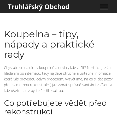
Truhlářský Obchod
Koupelna – tipy,
nápady a praktické
rady
Chystáte se na díru v koupelně a nevíte, kde začít? Neztrácejte čas
hledáním po internetu, tady najdete stručné a užitečné informace,
které vás provedou celým procesem. Vysvětlíme, na co si dát pozor
před samotnou rekonstrukcí, jak vybrat správné sanitární zařízení a
kde ušetřit, aniž byste šetřili kvalitou.
Co potřebujete vědět před
rekonstrukcí