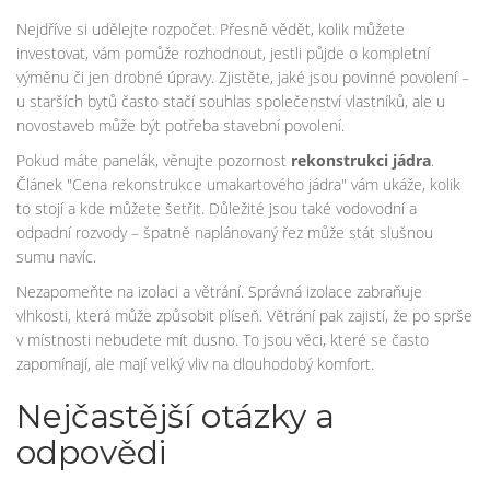
Nejdříve si udělejte rozpočet. Přesně vědět, kolik můžete
investovat, vám pomůže rozhodnout, jestli půjde o kompletní
výměnu či jen drobné úpravy. Zjistěte, jaké jsou povinné povolení –
u starších bytů často stačí souhlas společenství vlastníků, ale u
novostaveb může být potřeba stavební povolení.
Pokud máte panelák, věnujte pozornost
rekonstrukci jádra
.
Článek "Cena rekonstrukce umakartového jádra" vám ukáže, kolik
to stojí a kde můžete šetřit. Důležité jsou také vodovodní a
odpadní rozvody – špatně naplánovaný řez může stát slušnou
sumu navíc.
Nezapomeňte na izolaci a větrání. Správná izolace zabraňuje
vlhkosti, která může způsobit plíseň. Větrání pak zajistí, že po sprše
v místnosti nebudete mít dusno. To jsou věci, které se často
zapomínají, ale mají velký vliv na dlouhodobý komfort.
Nejčastější otázky a
odpovědi