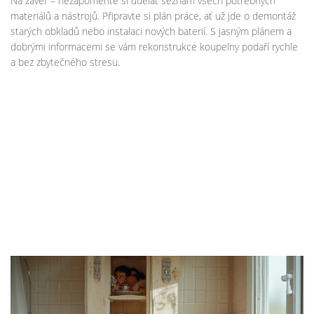
Na závěr – nezapomeňte si udělat seznam všech potřebných
materiálů a nástrojů. Připravte si plán práce, ať už jde o demontáž
starých obkladů nebo instalaci nových baterií. S jasným plánem a
dobrými informacemi se vám rekonstrukce koupelny podaří rychle
a bez zbytečného stresu.