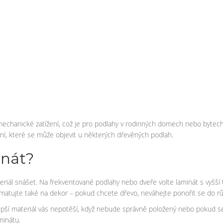
 mechanické zatížení, což je pro podlahy v rodinných domech nebo bytec
ání, které se může objevit u některých dřevěných podlah.
inát?
teriál snášet. Na frekventované podlahy nebo dveře volte laminát s vyšší
Pamatujte také na dekor – pokud chcete dřevo, neváhejte ponořit se do rů
jlepší materiál vás nepotěší, když nebude správně položený nebo pokud 
minátu.