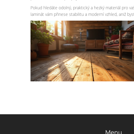
Pokud hledáte odolný, praktický a hezký materiál pro va
laminát vám přinese stabilitu a moderní vzhled, aniž by
Menu