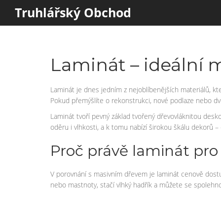
Truhlářský Obchod
Laminát – ideální m
Laminát je dnes jedním z nejoblíbenějších materiálů, kte
Pokud přemýšlíte o rekonstrukci, nové podlaze nebo dveř
Laminát tvoří pevný základ tvořený dřevovláknitou desk
oděru i vlhkosti, a k tomu nabízí širokou škálu dekorů –
Proč právě laminát pro
V porovnání s masivním dřevem je laminát cenově dostu
nebo mastnoty, stačí vlhký hadřík a můžete se spolehnou