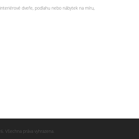
 interiérové dveře, podlahu nebo nábytek na míru,
6. Všechna práva vyhrazena.