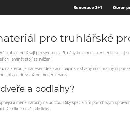
Renovace 3+1
Otvor p
ateriál pro truhlářské pr
ré truhláři používají pro výrobu dveří, nábytku a podlah. A není divu – j
ích, laminát stojí za zvážení.
ou, na kterou je nanesen dekorační papír s vrstvenými ochrannými povlak
 od imitace dřeva až po moderní barvy.
 dveře a podlahy?
pnější a méně náročný na údržbu. Díky speciálním povrchovým úpravám 
t, že nikde nezůstaly fleky.