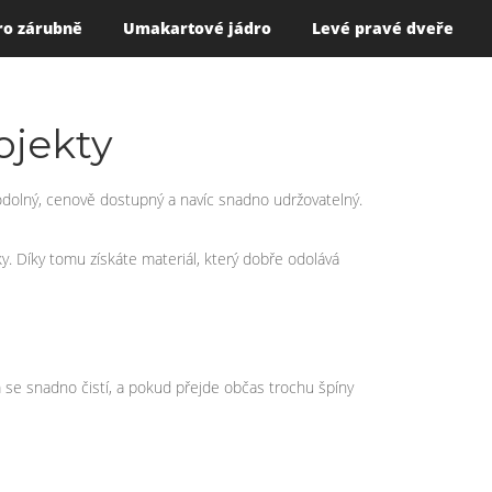
ro zárubně
Umakartové jádro
Levé pravé dveře
ojekty
e odolný, cenově dostupný a navíc snadno udržovatelný.
y. Díky tomu získáte materiál, který dobře odolává
se snadno čistí, a pokud přejde občas trochu špíny