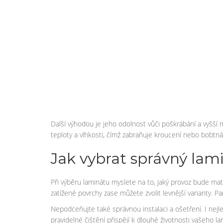
Další výhodou je jeho odolnost vůči poškrábání a vyšší
teploty a vlhkosti, čímž zabraňuje kroucení nebo bobtn
Jak vybrat správný lam
Při výběru laminátu myslete na to, jaký provoz bude ma
zatížené povrchy zase můžete zvolit levnější varianty. 
Nepodceňujte také správnou instalaci a ošetření. I ne
pravidelné čištění přispějí k dlouhé životnosti vašeho la