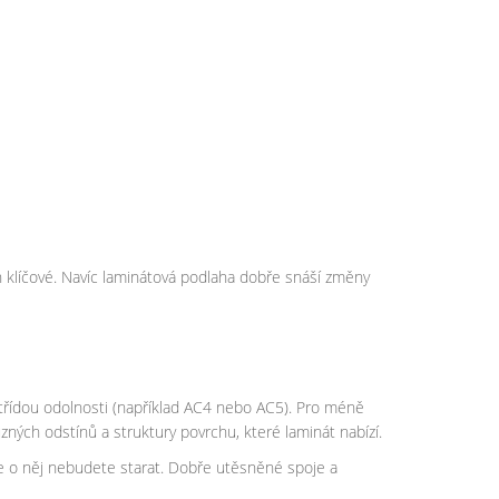
h klíčové. Navíc laminátová podlaha dobře snáší změny
 třídou odolnosti (například AC4 nebo AC5). Pro méně
zných odstínů a struktury povrchu, které laminát nabízí.
se o něj nebudete starat. Dobře utěsněné spoje a