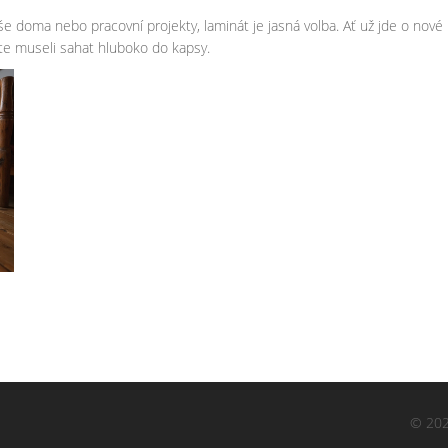
še doma nebo pracovní projekty, laminát je jasná volba. Ať už jde o nové
ste museli sahat hluboko do kapsy.
© 202