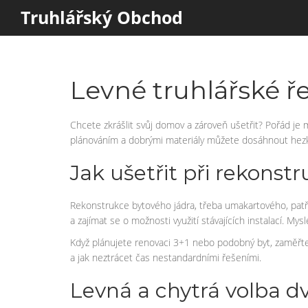
Truhlářský Obchod
Levné truhlářské ře
Chcete zkrášlit svůj domov a zároveň ušetřit? Pořád je 
plánováním a dobrými materiály můžete dosáhnout hezk
Jak ušetřit při rekonstr
Rekonstrukce bytového jádra, třeba umakartového, patří
a zajímat se o možnosti využití stávajících instalací. My
Když plánujete renovaci 3+1 nebo podobný byt, zaměřte 
a jak neztrácet čas nestandardními řešeními.
Levná a chytrá volba d