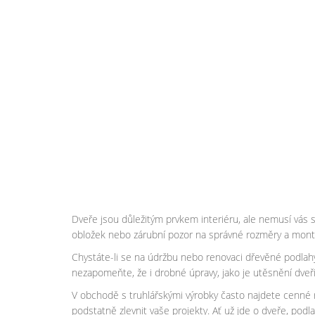
Dveře jsou důležitým prvkem interiéru, ale nemusí vás st
obložek nebo zárubní pozor na správné rozměry a mont
Chystáte-li se na údržbu nebo renovaci dřevěné podlahy,
nezapomeňte, že i drobné úpravy, jako je utěsnění dveří
V obchodě s truhlářskými výrobky často najdete cenné r
podstatně zlevnit vaše projekty. Ať už jde o dveře, po