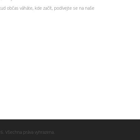
okud občas váháte, kde začít, podívejte se na naše
6. Všechna práva vyhrazena.