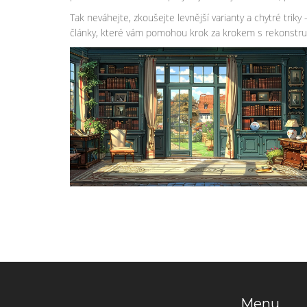
Tak neváhejte, zkoušejte levnější varianty a chytré trik
články, které vám pomohou krok za krokem s rekonstru
Menu