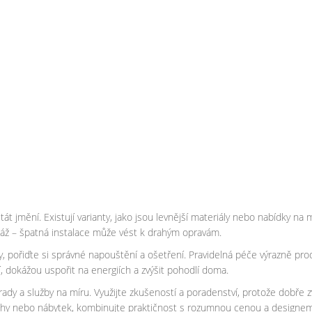
át jmění. Existují varianty, jako jsou levnější materiály nebo nabídky na 
áž – špatná instalace může vést k drahým opravám.
 pořiďte si správné napouštění a ošetření. Pravidelná péče výrazně prod
, dokážou uspořit na energiích a zvýšit pohodlí doma.
ady a služby na míru. Využijte zkušeností a poradenství, protože dobře 
dlahy nebo nábytek, kombinujte praktičnost s rozumnou cenou a designem, 