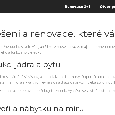
Renovace 3+1
Otvor p
šení a renovace, které vá
možné udělat skvělé věci, aniž byste museli utrácet majlant. Levné nemus
ého a funkčního výsledku.
ukci jádra a bytu
 mezi náročnější zásahy, ale i tady lze najít rezervy. Doporučujeme poro
slete i na míchání kvalitních levnějších a dražších prvků – třeba solidní o
se na to, co opravdu potřebujete změnit. Vyhněte se zbytečnostem a využ
veří a nábytku na míru