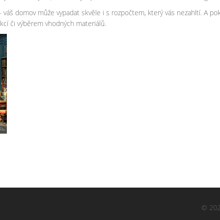
y – váš domov může vypadat skvěle i s rozpočtem, který vás nezahltí. A p
kcí či výběrem vhodných materiálů.
© 202