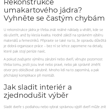
Rekonstrukce
umakartového jádra?
Vyhněte se častým chybám
U rekonstrukce jádra je třeba znát reálné náklady a vědět, kde se
dá ušetřit, aniž by klesla kvalita. Hodně záleží na správném výběru
materiálů a řemeslníků. Připravte se také na to, že opravdu důležitá
je dobrá organizace práce – bez ní se lehce zapomene na detaily,
které pak stojí peníze navíc.
A pokud zvažujete výměnu zárubní nebo dveří, věnujte pozornost
třeba tomu, jestli jsou levé nebo pravé, nebo jak správně změřit
otvor pro obložkové zárubně. Mnoho lidí na to zapomíná, a pak
přicházejí komplikace při montáži.
Jak sladit interiér a
zjednodušit výběr
Sladit dveře s podlahou nebo vybrat správnou výplň dveří může znít