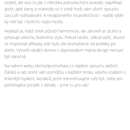
složitě, ale ono to jde s několika jednoduchými pravidly. Například
zjistit, jaké barvy a materiály se k sobě hodí, vám ušetří spoustu
času při rozhodování. A nezapomeňte na praktičnost – každý výběr
by měl být i funkční, nejen hezký.
Nejlepší je, když celek působí harmonicky, ale zároveň je útulný a
vyhovuje vašemu životnímu stylu. Pokud nevíte, odkud začít, zkuste
se inspirovat příklady, kde bylo vše promyšlené od podlahy po
dveře. Vytvořit ideální domov s doprovodem mämā design nemusí
být náročné.
Na našem webu obchodprotruhlare.cz najdete spoustu dalších
článků a rad, které vám pomůžou v každém kroku vašeho snažení o
krásnější bydlení. Nezáleží, jestli rekonstruujete celý byt, nebo jen
potřebujete poradit s detaily – jsme tu pro vás!