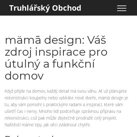
Truhlářský Obchod
mämā design: Váš
zdroj inspirace pro
útulný a funkční
domov
Když přijde na domov, každý detail má svou váhu. Ať už plánujete
rekonstrukci koupelny nebo vybíráte nové dveře, mämā design je
tu, aby vám pomohl s praktickými radami a inspirací, které vám
ušetří čas i nervy. Mnoho lidí podceňuje správnou přípravu na
rekonstrukci, což pak může zbytečně prodražit celý projekt.
Naštěstí máme tipy, jak věci zvládnout chytře.