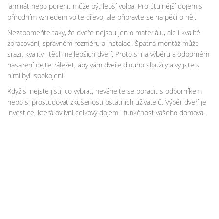
laminát nebo purenit může být lepší volba. Pro útulnější dojem s
přírodním vzhledem volte dřevo, ale připravte se na péči o něj.
Nezapomeňte taky, že dveře nejsou jen o materiálu, ale i kvalitě
zpracování, správném rozměru a instalaci. Špatná montáž může
srazit kvality i těch nejlepších dveří. Proto si na výběru a odborném
nasazení dejte záležet, aby vám dveře dlouho sloužily a vy jste s
nimi byli spokojení.
Když si nejste jistí, co vybrat, neváhejte se poradit s odborníkem
nebo si prostudovat zkušenosti ostatních uživatelů. Výběr dveří je
investice, která ovlivní celkový dojem i funkčnost vašeho domova.