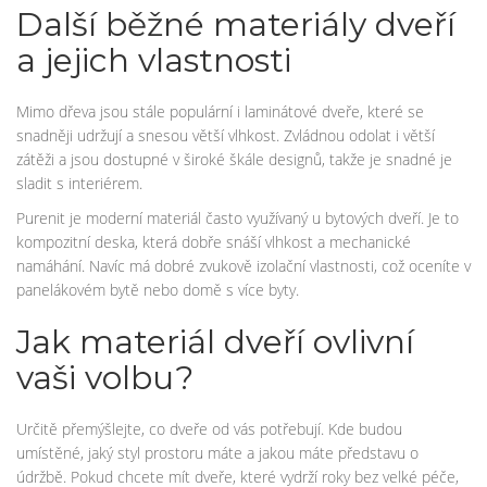
Další běžné materiály dveří
a jejich vlastnosti
Mimo dřeva jsou stále populární i laminátové dveře, které se
snadněji udržují a snesou větší vlhkost. Zvládnou odolat i větší
zátěži a jsou dostupné v široké škále designů, takže je snadné je
sladit s interiérem.
Purenit je moderní materiál často využívaný u bytových dveří. Je to
kompozitní deska, která dobře snáší vlhkost a mechanické
namáhání. Navíc má dobré zvukově izolační vlastnosti, což oceníte v
panelákovém bytě nebo domě s více byty.
Jak materiál dveří ovlivní
vaši volbu?
Určitě přemýšlejte, co dveře od vás potřebují. Kde budou
umístěné, jaký styl prostoru máte a jakou máte představu o
údržbě. Pokud chcete mít dveře, které vydrží roky bez velké péče,