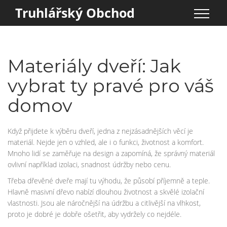
Truhlářský Obchod
Materiály dveří: Jak
vybrat ty pravé pro váš
domov
Když přijdete k výběru dveří, jedna z nejzásadnějších věcí je
materiál. Nejde jen o vzhled, ale i o funkci, životnost a komfort.
Mnoho lidí se zaměřuje na design a zapomíná, že správný materiál
ovlivní například izolaci, snadnost údržby nebo cenu.
Třeba dřevěné dveře mají tu výhodu, že působí příjemně a teple.
Hlavně masivní dřevo nabízí dlouhou životnost a skvělé izolační
vlastnosti. Jsou ale náročnější na údržbu a citlivější na vlhkost,
proto je dobré je dobře ošetřit, aby vydržely co nejdéle.