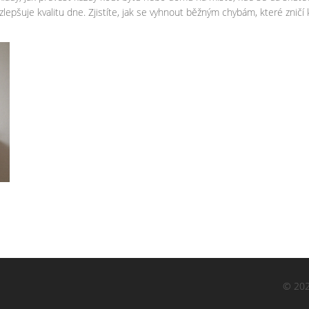
lepšuje kvalitu dne. Zjistíte, jak se vyhnout běžným chybám, které zničí kl
© 202