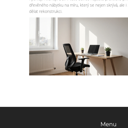
dřevěného nábytku na míru, který se nejen skrývá, ale i z
dělat rekonstrukci.
Menu