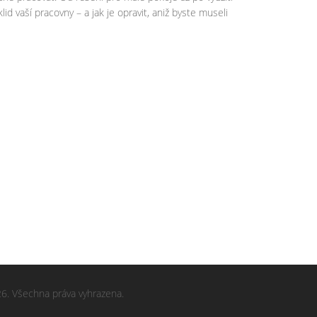
id vaší pracovny – a jak je opravit, aniž byste museli
6. Všechna práva vyhrazena.