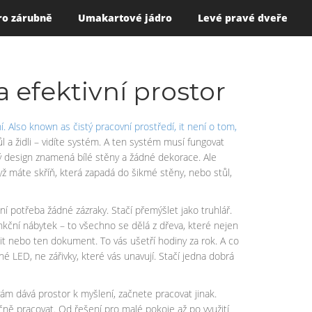
ro zárubně
Umakartové jádro
Levé pravé dveře
a efektivní prostor
í
. Also known as
čistý pracovní prostředí
, it
není o tom,
l a židli – vidíte systém. A ten systém musí fungovat
cký design znamená bílé stěny a žádné dekorace. Ale
yž máte skříň, která zapadá do šikmé stěny, nebo stůl,
ení potřeba žádné zázraky. Stačí přemýšlet jako truhlář.
unkční nábytek – to všechno se dělá z dřeva, které nejen
it nebo ten dokument. To vás ušetří hodiny za rok. A co
é LED, ne zářivky, které vás unavují. Stačí jedna dobrá
vám dává prostor k myšlení, začnete pracovat jinak.
ečně pracovat. Od řešení pro malé pokoje až po využití