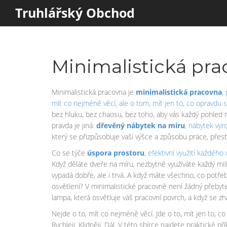
Truhlářský Obchod
Minimalistická prac
Minimalistická pracovna je
minimalistická pracovna
,
mít co nejméně věcí, ale o tom, mít jen to, co opravdu sl
bez hluku, bez chaosu, bez toho, aby vás každý pohled na
pravda je jiná:
dřevěný nábytek na míru
,
nábytek vyr
který se přizpůsobuje vaší výšce a způsobu práce, přestá
Co se týče
úspora prostoru
,
efektivní využití každéh
Když děláte dveře na míru, nezbytně využíváte každý mili
vypadá dobře, ale i trvá. A když máte všechno, co potře
osvětlení? V minimalistické pracovně není žádný přebyteč
lampa, která osvětluje váš pracovní povrch, a když se zh
Nejde o to, mít co nejméně věcí. Jde o to, mít jen to, 
Rychleji. Klidněji. Dál. V této sbírce najdete praktické