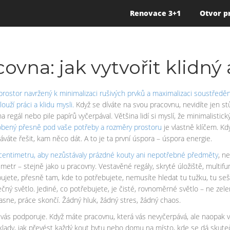
Renovace 3+1
Otvor p
ovna: jak vytvořit klidný 
prostor navržený k minimalizaci rušivých prvků a maximalizaci soustředěn
ouží práci a klidu mysli
.
Když se díváte na svou pracovnu, nevidíte jen stů
 regál nebo pile papírů vyčerpával. Většina lidí si myslí, že minimalisti
obený přesně pod vaše potřeby a rozměry prostoru
je vlastně klíčem. Kd
váte řešit, kam něco dát. A to je ta první úspora – úspora energie.
o centimetru, aby nezůstávaly prázdné kouty ani nepotřebné předměty
, n
metr – stejně jako u pracovny. Vestavěné regály, skryté úložiště, multif
bujete, přesně tam, kde to potřebujete, nemusíte hledat tu tužku, tu seš
ný světlo. Jediné, co potřebujete, je čisté, rovnoměrné světlo – ne zelen
asne, práce skončí. Žádný hluk, žádný stres, žádný chaos.
co vás podporuje. Když máte pracovnu, která vás nevyčerpává, ale naopak 
 příklady, jak převést každý kout bytu nebo domu na místo, kde se dá skut