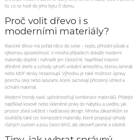
to, co se hodí do jeho bytu či domu.
Proč volit dřevo i s
moderními materiály?
Klasické dřevo má pořád něco do sebe – teplo, přírodní půvab a
výbornou opravitelnost. V mnoha případech dokáže moderní
materiály doplnit i nahradit jen částečně. Například masivní
dřevěné dveře a schody vytvoří unikátní atmosféru, kterou laminát
nebo MDF desky nezastoupí. Výhodou je také možnost úpravy
povrchu oleji nebo lazurami, které zachovají přirozený vzhled a
ochrání materiál.
Moderní trendy navíc upřednostňují kombinace materiálů. Přidejte
například kovové nebo skleněné prvky do nábytku a uvidíte, jak
prostor získá svěžest i nadčasový design. Mnoha zákazníkům se
osvědčily také tzv. kompozitní materiály, které propojují výhody
různých surovin a jsou často lehčí, ale zároveň pevné a odolné.
Tipy, jak vybrat správný