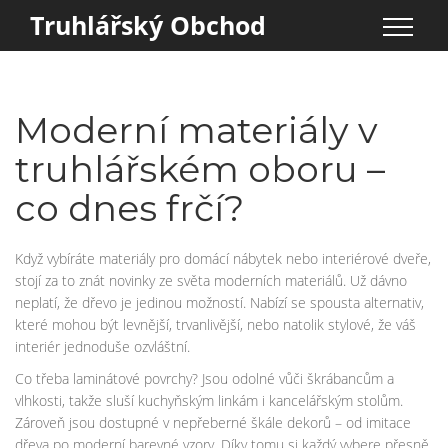
Truhlářský Obchod
Moderní materiály v
truhlářském oboru –
co dnes frčí?
Když vybíráte materiály pro domácí nábytek nebo interiérové dveře,
stojí za to znát novinky ze světa moderních materiálů. Už dávno
neplatí, že dřevo je jedinou možností. Nabízí se spousta alternativ,
které mohou být levnější, trvanlivější, nebo natolik stylové, že váš
interiér jednoduše ozvláštní.
Co třeba laminátové povrchy? Jsou odolné vůči škrábancům a
vlhkosti, takže sluší kuchyňským linkám i kancelářským stolům.
Zároveň jsou dostupné v nepřeberné škále dekorů – od imitace
dřeva po moderní barevné vzory. Díky tomu si každý vybere přesně