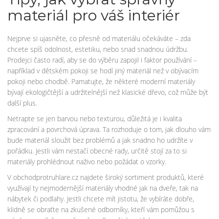
materiál pro váš interiér
Nejprve si ujasněte, co přesně od materiálu očekáváte – zda
chcete spíš odolnost, estetiku, nebo snad snadnou údržbu.
Prodejci často radí, aby se do výběru zapojil i faktor používání –
například v dětském pokoji se hodí jiný materiál než v obývacím
pokoji nebo chodbě. Pamatujte, že některé moderní materiály
bývají ekologičtější a udržitelnější než klasické dřevo, což může být
další plus.
Netrapte se jen barvou nebo texturou, důležitá je i kvalita
zpracování a povrchová úprava. Ta rozhoduje o tom, jak dlouho vám
bude materiál sloužit bez problémů a jak snadno ho udržíte v
pořádku. Jestli vám nestačí obecné rady, určitě stojí za to si
materiály prohlédnout naživo nebo požádat o vzorky.
V obchodprotruhlare.cz najdete široký sortiment produktů, které
využívají ty nejmodernější materiály vhodné jak na dveře, tak na
nábytek či podlahy. Jestli chcete mít jistotu, že vybíráte dobře,
klidně se obraťte na zkušené odborníky, kteří vám pomůžou s