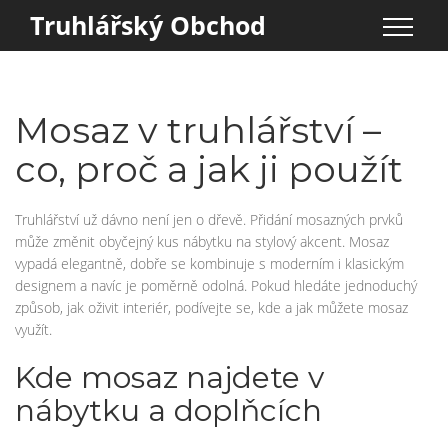
Truhlářský Obchod
Mosaz v truhlářství –
co, proč a jak ji použít
Truhlářství už dávno není jen o dřevě. Přidání mosazných prvků
může změnit obyčejný kus nábytku na stylový akcent. Mosaz
vypadá elegantně, dobře se kombinuje s moderním i klasickým
designem a navíc je poměrně odolná. Pokud hledáte jednoduchý
způsob, jak oživit interiér, podívejte se, kde a jak můžete mosaz
využít.
Kde mosaz najdete v
nábytku a doplňcích