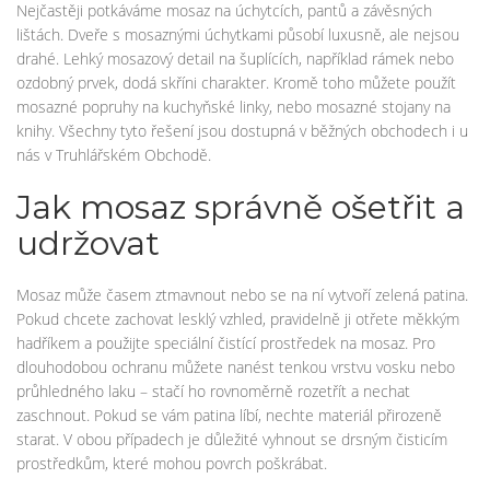
Nejčastěji potkáváme mosaz na úchytcích, pantů a závěsných
lištách. Dveře s mosaznými úchytkami působí luxusně, ale nejsou
drahé. Lehký mosazový detail na šuplících, například rámek nebo
ozdobný prvek, dodá skříni charakter. Kromě toho můžete použít
mosazné popruhy na kuchyňské linky, nebo mosazné stojany na
knihy. Všechny tyto řešení jsou dostupná v běžných obchodech i u
nás v Truhlářském Obchodě.
Jak mosaz správně ošetřit a
udržovat
Mosaz může časem ztmavnout nebo se na ní vytvoří zelená patina.
Pokud chcete zachovat lesklý vzhled, pravidelně ji otřete měkkým
hadříkem a použijte speciální čistící prostředek na mosaz. Pro
dlouhodobou ochranu můžete nanést tenkou vrstvu vosku nebo
průhledného laku – stačí ho rovnoměrně rozetřít a nechat
zaschnout. Pokud se vám patina líbí, nechte materiál přirozeně
starat. V obou případech je důležité vyhnout se drsným čisticím
prostředkům, které mohou povrch poškrábat.