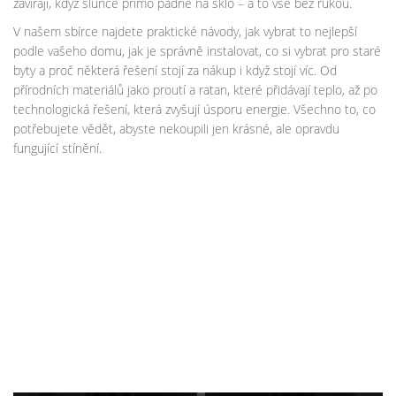
zavírají, když slunce přímo padne na sklo – a to vše bez rukou.
V našem sbírce najdete praktické návody, jak vybrat to nejlepší
podle vašeho domu, jak je správně instalovat, co si vybrat pro staré
byty a proč některá řešení stojí za nákup i když stojí víc. Od
přírodních materiálů jako proutí a ratan, které přidávají teplo, až po
technologická řešení, která zvyšují úsporu energie. Všechno to, co
potřebujete vědět, abyste nekoupili jen krásné, ale opravdu
fungující stínění.