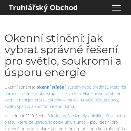
Truhlářský Obchod
Okenní stínění: jak
vybrat správné řešení
pro světlo, soukromí a
úsporu energie
Okenní stínění je
okenní stínění
,
systém nebo předmět, který řídí
přírodní světlo a teplo vstupující skrz okna
. Also known as
stínění
oken
, it
není jen otázka estetiky – má vliv na vaše účty za energii,
kvalitu spánku a komfort celého domu
.
Nejjednodušší řešení –
žaluzie
,
pružné lamely z hliníku, dřeva nebo
plastu, které lze upravovat podle úhlu slunce
– jsou ideální pro
kuchyně nebo kanceláře, kde potřebujete přesnou kontrolu světla.