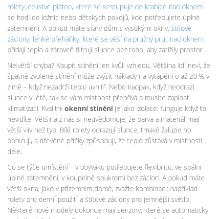
rolety
,
celistvé plátno, které se sestupuje do krabice nad oknem
se hodí do ložnic nebo dětských pokojů, kde potřebujete úplné
zatemnění. A pokud máte starý dům s vysokými okny,
štítové
záclony
,
lehké přeháňky, které se věší na pružný prut nad oknem
přidají teplo a zároveň filtrují slunce bez toho, aby zatížily prostor.
Největší chyba? Koupit stínění jen kvůli vzhledu. Většina lidí neví, že
špatně zvolené stínění může zvýšit náklady na vytápění o až 20 % v
zimě – když nezadrží teplo uvnitř. Nebo naopak, když neodrazí
slunce v létě, tak se vám místnost přehřívá a musíte zapínat
klimatizaci. Kvalitní
okenní stínění
je jako izolace: funguje když to
nevidíte. Většina z nás si neuvědomuje, že barva a materiál mají
větší vliv než typ. Bílé rolety odrazují slunce, tmavé žaluzie ho
pohlcují, a dřevěné příčky způsobují, že teplo zůstává v místnosti
déle.
Co se týče umístění – v obýváku potřebujete flexibilitu, ve spálni
úplné zatemnění, v koupelně soukromí bez záclon. A pokud máte
větší okna, jako v přízemním domě, zvažte kombinaci: například
rolety pro denní použití a štítové záclony pro jemnější světlo.
Některé nové modely dokonce mají senzory, které se automaticky