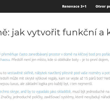
Renovace 3+1
Otvor p
: jak vytvořit funkční a 
ý přeměňuje často zanedbávaný prostor v domě na klíčový bod pro pořá
 chaosu
.
Předsíň není jen místo, kde si oblékáte boty – je to první dojem,
ou to
vestavěné skříně
,
nábytek navržený přesně pod vaše rozměry a pot
e předsíň může mít skryté výškové regály, kam se vejde až 15 párů bot? N
ejsou luxus, ale základní logika pro každý byt, i ten nejmenší.
chno skryje, aniž by to vypadalo jako skladiště
, musí být jednoduché na 
í? Značky, jednoduché poličky, zavěšovací systémy, které nevyžadují nářad