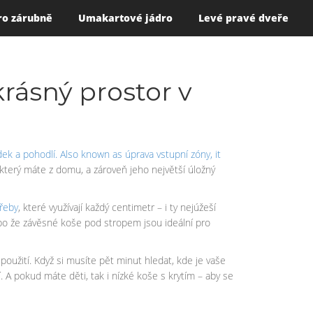
ro zárubně
Umakartové jádro
Levé pravé dveře
krásný prostor v
dek a pohodlí
. Also known as
úprava vstupní zóny
, it
 který máte z domu, a zároveň jeho největší úložný
řeby
, které využívají každý centimetr – i ty nejúžeší
ebo že závěsné koše pod stropem jsou ideální pro
použití. Když si musíte pět minut hledat, kde je vaše
í. A pokud máte děti, tak i nízké koše s krytím – aby se