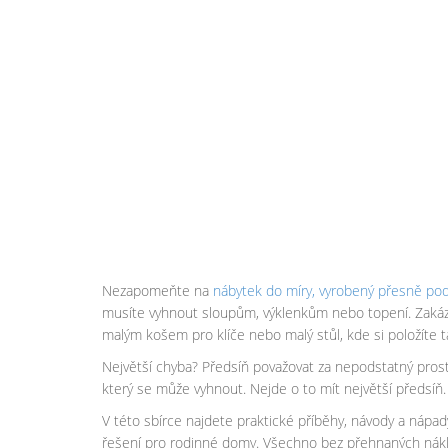
Nezapomeňte na
nábytek do míry
,
vyrobený přesně pod 
musíte vyhnout sloupům, výklenkům nebo topení. Zakázk
malým košem pro klíče nebo malý stůl, kde si položíte t
Největší chyba? Předsíň považovat za nepodstatný prostor
který se může vyhnout. Nejde o to mít největší předsíň.
V této sbírce najdete praktické příběhy, návody a nápad
řešení pro rodinné domy. Všechno bez přehnaných náklad