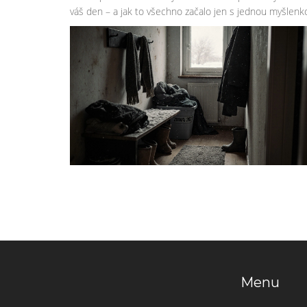
váš den – a jak to všechno začalo jen s jednou myšlenk
Menu