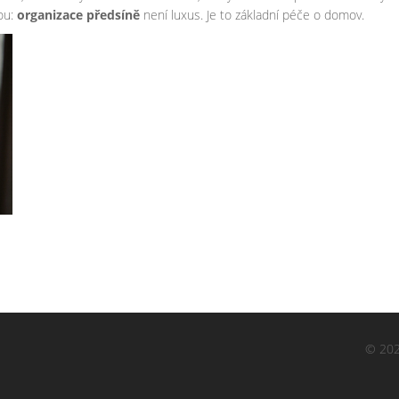
ou:
organizace předsíně
není luxus. Je to základní péče o domov.
© 202