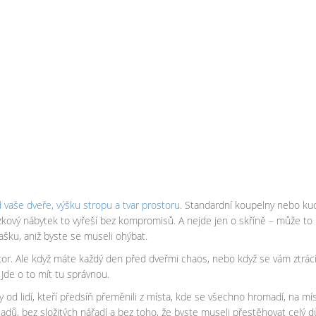
vaše dveře, výšku stropu a tvar prostoru
. Standardní koupelny nebo kuc
ový nábytek to vyřeší bez kompromisů. A nejde jen o skříně – může to 
ašku, aniž byste se museli ohýbat.
. Ale když máte každý den před dveřmi chaos, nebo když se vám ztrácí klíče
 Jde o to mít tu správnou.
y od lidí, kteří předsíň přeměnili z místa, kde se všechno hromadí, na 
ů, bez složitých nářadí a bez toho, že byste museli přestěhovat celý d