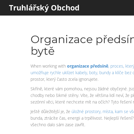
Truhlářský Obchod
Organizace předsíně
bytě
When working with
organizace předsíně
,
proces, kter
umožňuje rychle uklízet kabely, boty, bundy a klíče bez
prostor, který často zcela ignorujete.
Skříně, které vám pomohou, nejsou žádné obyčejné. Js
chodby nebo šikmé stěny. Víte, že většina lidí neví, ž
sezónní věci, které nechcete mít na očích? Tyto řešení n
Ještě důležitější je, že
úložné prostory
,
místa, kam se vše
bunda, ztrácíte čas, energii a trpělivost. Nejlepší řešen
všechno dalo sám zase zavřít.