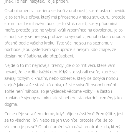
jinak. To není nábytek. To je příběh.
Osobní umění v interiéru se tvoří z drobností, které ostatní nevidí.
Je to ten kus dřeva, který má přirozenou vlnitou strukturu, protože
strom rostl v mlhavém údolí. Je to štuk na zdi, který připomíná
moře, protože jste ho vybrali kvůli vzpomínce na dovolenou. Je to
schod, který se neslyší, protože ho vyrobili z jednoho kusu dubu a
přesně podle vašeho kroku. Tyto věci nejsou na seznamu v
obchodě. Jsou výsledkem spolupráce s někým, kdo chápe, že
design není šablona, ale přizpůsobení.
Nejde o to mít nejnovější trendy. Jde o to mít věci, které vám
nevadí, že je vidíte každý den. Když jste vybrali dveře, které se
zavírají tichým kliknutím, nebo koberce, který se dotýká nohou
stejně jako vaše stará plátenka, už jste vytvořili osobní umění.
Tohle není náhoda. To je výsledek vědomé volby – a často i
truhlářské výroby na míru, která nebere standardní rozměry jako
dogma.
Co se děje ve vašem domě, když přijde návštěva? Přemýšlíte, jestli
se to všechno líbí? Nebo se jen uvolníte, protože víte, že to
všechno je pravé? Osobní umění vám dává ten druh klidu, který