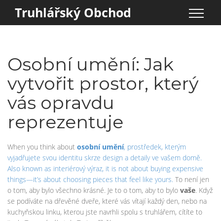
Truhlářský Obchod
Osobní umění: Jak
vytvořit prostor, který
vás opravdu
reprezentuje
When you think about
osobní umění
,
prostředek, kterým
vyjadřujete svou identitu skrze design a detaily ve vašem domě
.
Also known as
interiérový výraz
, it is not about buying expensive
things—it’s about choosing pieces that feel like yours.
To není jen
o tom, aby bylo všechno krásné. Je to o tom, aby to bylo
vaše
. Když
se podíváte na dřevěné dveře, které vás vítají každý den, nebo na
kuchyňskou linku, kterou jste navrhli spolu s truhlářem, cítíte to