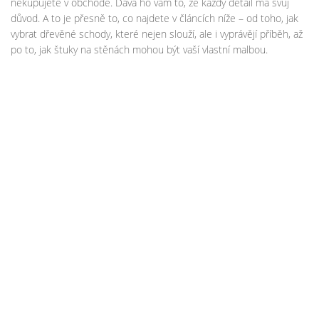
nekupujete v obchodě. Dává ho vám to, že každý detail má svůj
důvod. A to je přesně to, co najdete v článcích níže – od toho, jak
vybrat dřevěné schody, které nejen slouží, ale i vyprávějí příběh, až
po to, jak štuky na stěnách mohou být vaší vlastní malbou.