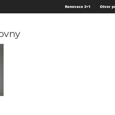
Renovace 3+1
Otvor p
covny