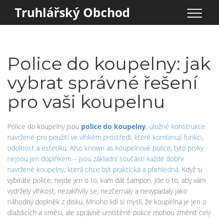
Truhlářský Obchod
Police do koupelny: jak
vybrat správné řešení
pro vaši koupelnu
Police do koupelny jsou
police do koupelny
,
úložné konstrukce
navržené pro použití ve vlhkém prostředí, které kombinují funkci,
odolnost a estetiku
. Also known as
koupelnové police
, tyto prvky
nejsou jen doplňkem – jsou základní součástí každé dobře
navržené koupelny, která chce být praktická a přehledná.
Když si
vybíráte police, nejde jen o to, kam dát šampon. Jde o to, aby vám
vydržely vlhkost, nezakřivily se, nezčernaly a nevypadaly jako
náhodný doplněk z disku. Mnoho lidí si myslí, že koupelna je jen o
dlaždicích a směsi, ale správně umístěné police mohou změnit celý