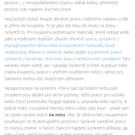
prostor – z neuspořádaného chaosu udělat klidný, přehledný
prostor, kde najdete všechno hned.
Nejčastější chyba? Koupit dřevěné police z běžného nábytku a dát
je přímo do koupelny. To je jako dát kávu do misky na šťávu –
nevydrží to. Pro koupelnu potřebujete materiály, které odolají vodě,
páře a mýdlovým zbytkům. Zkuste
dřevěné police
,
vyrobené z
impregnovaného dřeva nebo kompozitních materiálů, které
neabsorbují vlhkost a nekorozi
. Nebo zvažte
koupelnové police
,
vyrobené z keramiky, skla nebo kovu s antikorozním povlakem
. Tyto
varianty nejen vydrží, ale i vypadají moderně a čistě. A pokud máte
malou koupelnu, police s vnitřním osvětlením nebo s výřezy pro
šampony mohou být skutečným přínosem.
Nezapomínejte na umístění. Police nad záchodem nebo pod
zrcadlem jsou ideální pro denní potřeby. Výšší police pro ručníky
nebo čisticí prostředky fungují nejlépe u umyvadla nebo sprchy. A
pokud máte v koupelně šikmou stěnu nebo úzký kout – právě tam
se vyplatí vyrobit police
na míru
. Víte, že většina lidí v koupelnách
používá jen 20 % dostupného prostoru? Správně navržené police
to mohou změnit. V našich článcích najdete konkrétní příklady, jak
lidé v Česku řešili koupelny s malým prostorem, jak vybrali