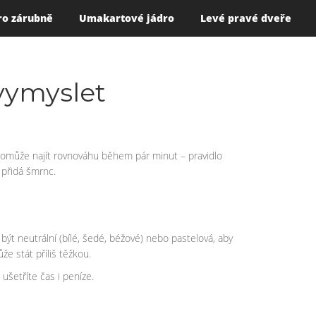
ro zárubně
Umakartové jádro
Levé pravé dveře
 vymyslet
pomůže najít rovnováhu během pár minut – pravidlo
 přidá šmrnc.
ýt neutrální (bílé, šedé, béžové) nebo pastelová, aby
e stát příliš těžkou.
ušetříte čas i peníze.