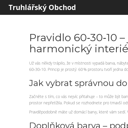
Truhlářský Obchod
Pravidlo 60‑30‑10 
harmonický interié
Už vás někdy trápilo, že v místnosti vypadá barva, ná
60‑30‑10. Princip je prostý: 60 % prostoru tvoří jedna 
Jak vybrat správnou d
Začněte s tím, co vás nejvíc přitahuje – to může být ba
prostor nepřetížila. Pokud se rozhodnete pro tmavší odst
Pravděpodobně máte už domácí barvy, které vám sedí. Vyu
Doplňková barva – podp