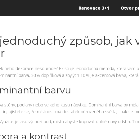
Renovace 3+1
Otvor p
– jednoduchý způsob, jak
r
bytek nebo dekorace nesourodě? Existuje jednoduchá metoda, která vám 
dominantní barva, 30 % doplňková a zbylých 10 % je akcentová barva, která
ominantní barvu
rva stěny, podlahy nebo velkého kusu nábytku. Dominantní barva by měla b
ín, ujistěte se, že místnost má dostatek přirozeného světla, jinak se můž
žijte je jako výchozí bod, místo abyste kupovali úplně nový odstín. Tím 
ora a kontrast