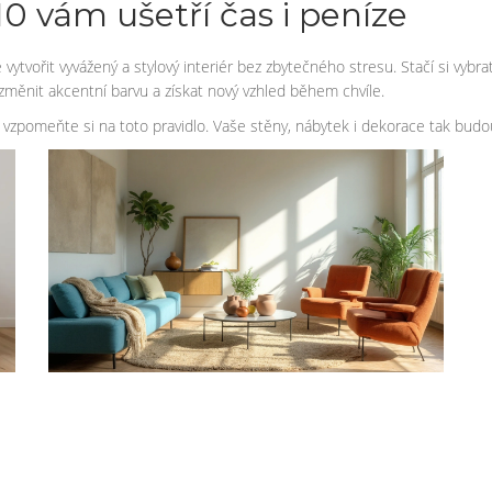
10 vám ušetří čas i peníze
it vyvážený a stylový interiér bez zbytečného stresu. Stačí si vybrat tř
měnit akcentní barvu a získat nový vzhled během chvíle.
, vzpomeňte si na toto pravidlo. Vaše stěny, nábytek i dekorace tak budou