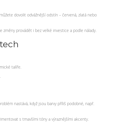
 můžete dovolit odvážnější odstín – červená, zlatá nebo
e změny provádět i bez velké investice a podle nálady.
stech
ické talíře.
.
roblém nastává, když jsou barvy příliš podobné, např.
rimentovat s tmavšími tóny a výraznějšími akcenty.