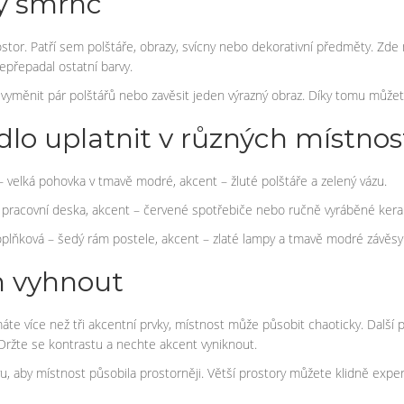
tý šmrnc
rostor. Patří sem polštáře, obrazy, svícny nebo dekorativní předměty. Zde
 nepřepadal ostatní barvy.
 vyměnit pár polštářů nebo zavěsit jeden výrazný obraz. Díky tomu můžet
vidlo uplatnit v různých místno
 velká pohovka v tmavě modré, akcent – žluté polštáře a zelený vázu.
 pracovní deska, akcent – červené spotřebiče nebo ručně vyráběné keram
doplňková – šedý rám postele, akcent – zlaté lampy a tmavě modré závěsy
im vyhnout
e více než tři akcentní prvky, místnost může působit chaoticky. Další p
 Držte se kontrastu a nechte akcent vyniknout.
u, aby místnost působila prostorněji. Větší prostory můžete klidně expe