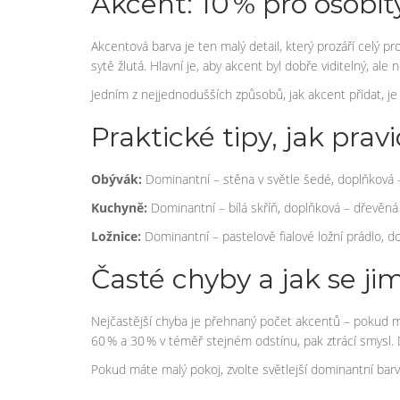
Akcent: 10 % pro osobi
Akcentová barva je ten malý detail, který prozáří celý p
sytě žlutá. Hlavní je, aby akcent byl dobře viditelný, ale
Jedním z nejjednodušších způsobů, jak akcent přidat, je
Praktické tipy, jak pra
Obývák:
Dominantní – stěna v světle šedé, doplňková –
Kuchyně:
Dominantní – bílá skříň, doplňková – dřevěná
Ložnice:
Dominantní – pastelově fialové ložní prádlo, 
Časté chyby a jak se j
Nejčastější chyba je přehnaný počet akcentů – pokud mát
60 % a 30 % v téměř stejném odstínu, pak ztrácí smysl.
Pokud máte malý pokoj, zvolte světlejší dominantní barv