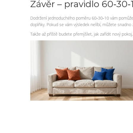
Závěr – pravidlo 60‑30‑
Dodržení jednoduchého poměru 60‑30‑10 vám pomůže vytvoř
doplňky. Pokud se vám výsledek nelíbí, můžete snadno z
Takže až příště budete přemýšlet, jak zařídit nový pokoj