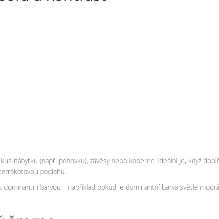
kus nábytku (např. pohovku), závěsy nebo koberec. Ideální je, když doplňk
terrakotovou podlahu.
n s dominantní barvou – například pokud je dominantní barva světle mo