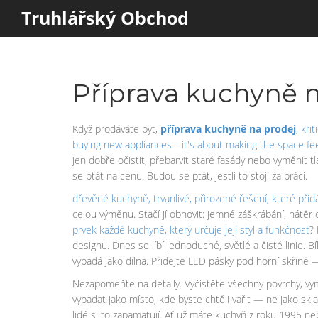
Truhlářský Obchod
Příprava kuchyně n
Když prodáváte byt,
příprava kuchyně na prodej
,
kri
buying new appliances—it's about making the space fee
jen dobře očistit, přebarvit staré fasády nebo vyměnit t
se ptát na cenu. Budou se ptát, jestli to stojí za práci.
dřevěné kuchyně
,
trvanlivé, přirozené řešení, které při
celou výměnu. Stačí jí obnovit: jemné záškrábání, nátěr 
prvek každé kuchyně, který určuje její styl a funkčnost
?
designu. Dnes se líbí jednoduché, světlé a čisté linie.
vypadá jako dílna. Přidejte LED pásky pod horní skříně —
Nezapomeňte na detaily. Vyčistěte všechny povrchy, vym
vypadat jako místo, kde byste chtěli vařit — ne jako s
lidé si to zapamatují. Ať už máte kuchyň z roku 1995 nebo