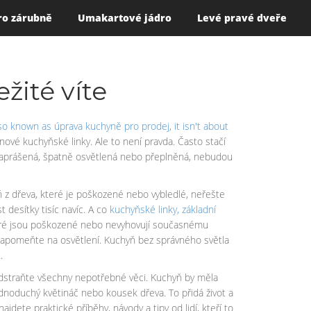
ro zárubně
Umakartové jádro
Levé pravé dveře
žité víte
lso known as
úprava kuchyně pro prodej
, it isn't about
 nové kuchyňské linky. Ale to není pravda. Často stačí
adá zaprášená, špatně osvětlená nebo přeplněná, nebudou
 z dřeva, které je poškozené nebo vybledlé, neřešte
 desítky tisíc navíc. A co
kuchyňské linky
,
základní
které jsou poškozené nebo nevyhovují současnému
nezapomeňte na osvětlení. Kuchyň bez správného světla
.
 odstraňte všechny nepotřebné věci. Kuchyň by měla
ednoduchý květináč nebo kousek dřeva. To přidá život a
jdete praktické příběhy, návody a tipy od lidí, kteří to