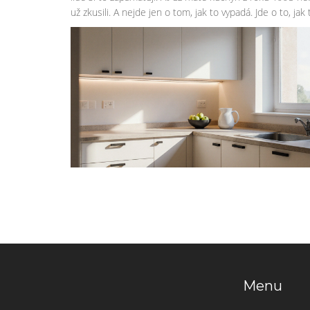
už zkusili. A nejde jen o tom, jak to vypadá. Jde o to, jak 
Menu