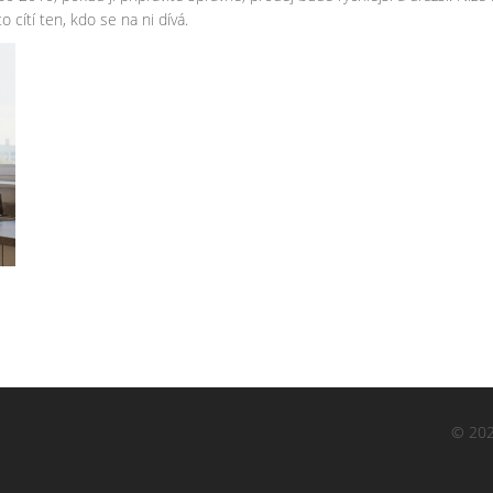
to cítí ten, kdo se na ni dívá.
© 202