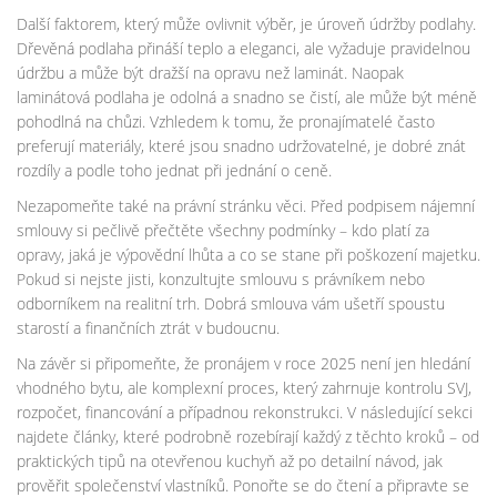
Další faktorem, který může ovlivnit výběr, je úroveň údržby podlahy.
Dřevěná podlaha přináší teplo a eleganci, ale vyžaduje pravidelnou
údržbu a může být dražší na opravu než laminát. Naopak
laminátová podlaha je odolná a snadno se čistí, ale může být méně
pohodlná na chůzi. Vzhledem k tomu, že pronajímatelé často
preferují materiály, které jsou snadno udržovatelné, je dobré znát
rozdíly a podle toho jednat při jednání o ceně.
Nezapomeňte také na právní stránku věci. Před podpisem nájemní
smlouvy si pečlivě přečtěte všechny podmínky – kdo platí za
opravy, jaká je výpovědní lhůta a co se stane při poškození majetku.
Pokud si nejste jisti, konzultujte smlouvu s právníkem nebo
odborníkem na realitní trh. Dobrá smlouva vám ušetří spoustu
starostí a finančních ztrát v budoucnu.
Na závěr si připomeňte, že pronájem v roce 2025 není jen hledání
vhodného bytu, ale komplexní proces, který zahrnuje kontrolu SVJ,
rozpočet, financování a případnou rekonstrukci. V následující sekci
najdete články, které podrobně rozebírají každý z těchto kroků – od
praktických tipů na otevřenou kuchyň až po detailní návod, jak
prověřit společenství vlastníků. Ponořte se do čtení a připravte se