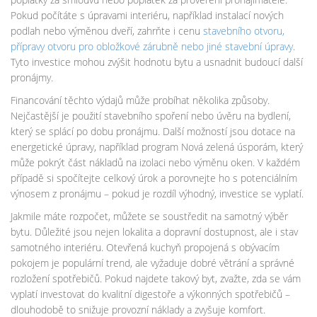
Pokud počítáte s úpravami interiéru, například instalací nových
podlah nebo výměnou dveří, zahrňte i cenu
stavebního otvoru
,
přípravy otvoru pro obložkové zárubně nebo jiné stavební úpravy
.
Tyto investice mohou zvýšit hodnotu bytu a usnadnit budoucí další
pronájmy.
Financování těchto výdajů může probíhat několika způsoby.
Nejčastější je použití stavebního spoření nebo úvěru na bydlení,
který se splácí po dobu pronájmu. Další možností jsou dotace na
energetické úpravy, například program Nová zelená úsporám, který
může pokrýt část nákladů na izolaci nebo výměnu oken. V každém
případě si spočítejte celkový úrok a porovnejte ho s potenciálním
výnosem z pronájmu – pokud je rozdíl výhodný, investice se vyplatí.
Jakmile máte rozpočet, můžete se soustředit na samotný výběr
bytu. Důležité jsou nejen lokalita a dopravní dostupnost, ale i stav
samotného interiéru. Otevřená kuchyň propojená s obývacím
pokojem je populární trend, ale vyžaduje dobré větrání a správné
rozložení spotřebičů. Pokud najdete takový byt, zvažte, zda se vám
vyplatí investovat do kvalitní digestoře a výkonných spotřebičů –
dlouhodobě to snižuje provozní náklady a zvyšuje komfort.