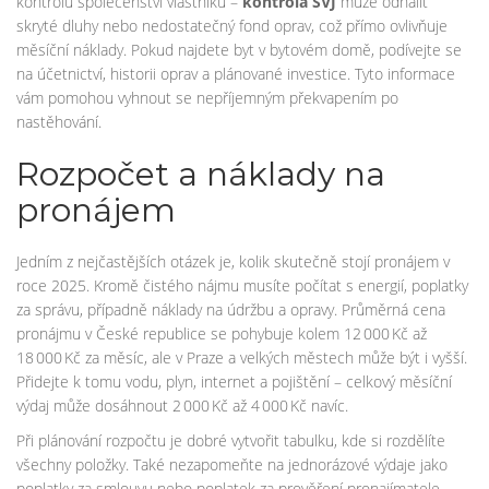
kontrolu společenství vlastníků –
kontrola SVJ
může odhalit
skryté dluhy nebo nedostatečný fond oprav, což přímo ovlivňuje
měsíční náklady. Pokud najdete byt v bytovém domě, podívejte se
na účetnictví, historii oprav a plánované investice. Tyto informace
vám pomohou vyhnout se nepříjemným překvapením po
nastěhování.
Rozpočet a náklady na
pronájem
Jedním z nejčastějších otázek je, kolik skutečně stojí pronájem v
roce 2025. Kromě čistého nájmu musíte počítat s energií, poplatky
za správu, případně náklady na údržbu a opravy. Průměrná cena
pronájmu v České republice se pohybuje kolem 12 000 Kč až
18 000 Kč za měsíc, ale v Praze a velkých městech může být i vyšší.
Přidejte k tomu vodu, plyn, internet a pojištění – celkový měsíční
výdaj může dosáhnout 2 000 Kč až 4 000 Kč navíc.
Při plánování rozpočtu je dobré vytvořit tabulku, kde si rozdělíte
všechny položky. Také nezapomeňte na jednorázové výdaje jako
poplatky za smlouvu nebo poplatek za prověření pronajímatele.