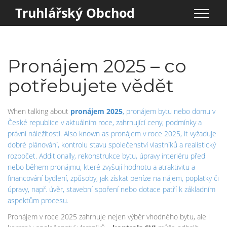
Truhlářský Obchod
Pronájem 2025 – co
potřebujete vědět
When talking about
pronájem 2025
,
pronájem bytu nebo domu v
České republice v aktuálním roce, zahrnující ceny, podmínky a
právní náležitosti
. Also known as
pronájem v roce 2025
, it
vyžaduje
dobré plánování, kontrolu stavu společenství vlastníků a realistický
rozpočet
. Additionally,
rekonstrukce bytu
,
úpravy interiéru před
nebo během pronájmu, které zvyšují hodnotu a atraktivitu
a
financování bydlení
,
způsoby, jak získat peníze na nájem, poplatky či
úpravy, např. úvěr, stavební spoření nebo dotace
patří k základním
aspektům procesu.
Pronájem v roce 2025 zahrnuje nejen výběr vhodného bytu, ale i