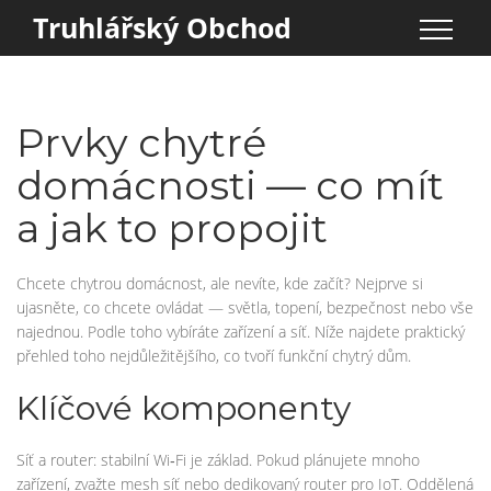
Truhlářský Obchod
Prvky chytré
domácnosti — co mít
a jak to propojit
Chcete chytrou domácnost, ale nevíte, kde začít? Nejprve si
ujasněte, co chcete ovládat — světla, topení, bezpečnost nebo vše
najednou. Podle toho vybíráte zařízení a síť. Níže najdete praktický
přehled toho nejdůležitějšího, co tvoří funkční chytrý dům.
Klíčové komponenty
Síť a router: stabilní Wi‑Fi je základ. Pokud plánujete mnoho
zařízení, zvažte mesh síť nebo dedikovaný router pro IoT. Oddělená