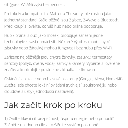
síť (guest/VLAN) zvýší bezpečnost.
Protokoly a kompatibilita: Matter a Thread rychle rostou jako
jednotný standard. Stále běžné jsou Zigbee, Z‑Wave a Bluetooth.
Před koupí si ověřte, co váš hub nebo brána podporuje.
Hub / brána: slouží jako mozek, propojuje zařízení jedné
technologie s vaší domácí sítí. Některé výrobky (např. chytré
zásuvky nebo žárovky) mohou fungovat i bez hubu přes Wi‑Fi.
Zařízení: nejběžnější jsou chytré žárovky, zásuvky, termostaty,
senzory (pohyb, dveře, voda), zámky a kamery. Vyberte si ověřené
značky a kontrolujte pravidelné aktualizace firmwaru.
Ovládání: aplikace nebo hlasové asistenty (Google, Alexa, HomeKit).
Zvažte, zda chcete lokální ovládání (rychlejší, soukromější) nebo
cloudové služby (jednodušší nastavení).
Jak začít krok po kroku
1) Zvolte hlavní cíl: bezpečnost, úspora energie nebo pohodlí?
Začněte u jednoho cíle a rozšiřujte systém postupně.