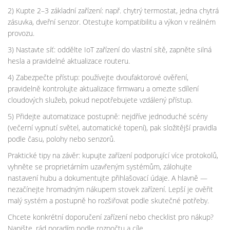
2) Kupte 2–3 základní zařízení: např. chytrý termostat, jedna chytrá
zásuvka, dveřní senzor. Otestujte kompatibilitu a výkon v reálném
provozu.
3) Nastavte síť: oddělte IoT zařízení do vlastní sítě, zapněte silná
hesla a pravidelné aktualizace routeru.
4) Zabezpečte přístup: používejte dvoufaktorové ověření,
pravidelně kontrolujte aktualizace firmwaru a omezte sdílení
cloudových služeb, pokud nepotřebujete vzdálený přístup.
5) Přidejte automatizace postupně: nejdříve jednoduché scény
(večerní vypnutí světel, automatické topení), pak složitější pravidla
podle času, polohy nebo senzorů.
Praktické tipy na závěr: kupujte zařízení podporující více protokolů,
vyhněte se proprietárním uzavřeným systémům, zálohujte
nastavení hubu a dokumentujte přihlašovací údaje. A hlavně —
nezačínejte hromadným nákupem stovek zařízení. Lepší je ověřit
malý systém a postupně ho rozšiřovat podle skutečné potřeby.
Chcete konkrétní doporučení zařízení nebo checklist pro nákup?
Napište, rád poradím podle rozpočtu a cíle.