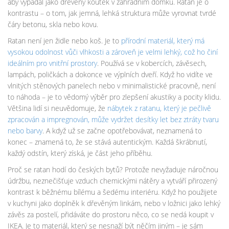
aby vypadal jako dřevěný koutek v zahradním domku. Ratan je o
kontrastu – o tom, jak jemná, lehká struktura může vyrovnat tvrdé
čáry betonu, skla nebo kovu.
Ratan není jen židle nebo koš. Je to
přírodní materiál
,
který má
vysokou odolnost vůči vlhkosti a zároveň je velmi lehký, což ho činí
ideálním pro vnitřní prostory
. Používá se v kobercích, závěsech,
lampách, poličkách a dokonce ve výplních dveří. Když ho vidíte ve
vlnitých stěnových panelech nebo v minimalistické pracovně, není
to náhoda – je to vědomý výběr pro zlepšení akustiky a pocity klidu.
Většina lidí si neuvědomuje, že
nábytek z ratanu
,
který je pečlivě
zpracován a impregnován, může vydržet desítky let bez ztráty tvaru
nebo barvy
. A když už se začne opotřebovávat, neznamená to
konec – znamená to, že se stává autentickým. Každá škrábnutí,
každý odstín, který získá, je část jeho příběhu.
Proč se ratan hodí do českých bytů? Protože nevyžaduje náročnou
údržbu, neznečišťuje vzduch chemickými nátěry a vytváří přirozený
kontrast k běžnému bílému a šedému interiéru. Když ho použijete
v kuchyni jako doplněk k dřevěným linkám, nebo v ložnici jako lehký
závěs za postelí, přidáváte do prostoru něco, co se nedá koupit v
IKEA. Je to materiál, který se nesnaží být něčím jiným – je sám