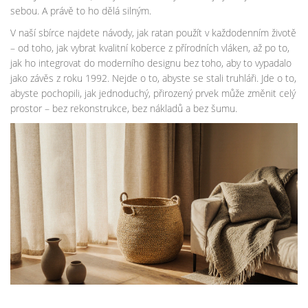
sebou. A právě to ho dělá silným.
V naší sbírce najdete návody, jak ratan použít v každodenním životě
– od toho, jak vybrat kvalitní koberce z přírodních vláken, až po to,
jak ho integrovat do moderního designu bez toho, aby to vypadalo
jako závěs z roku 1992. Nejde o to, abyste se stali truhláři. Jde o to,
abyste pochopili, jak jednoduchý, přirozený prvek může změnit celý
prostor – bez rekonstrukce, bez nákladů a bez šumu.