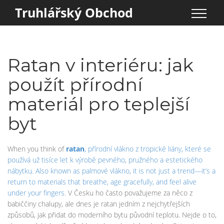
Truhlářský Obchod
Ratan v interiéru: jak
použít přírodní
materiál pro teplejší
byt
When you think of
ratan
,
přírodní vlákno z tropické liány, které se
používá už tisíce let k výrobě pevného, pružného a estetického
nábytku
. Also known as
palmové vlákno
, it is not just a trend—it’s a
return to materials that breathe, age gracefully, and feel alive
under your fingers.
V Česku ho často považujeme za něco z
babiččiny chalupy, ale dnes je ratan jedním z nejchytřejších
způsobů, jak přidat do moderního bytu původní teplotu. Nejde o to,