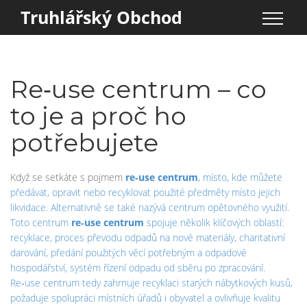
Truhlářský Obchod
Re‑use centrum – co
to je a proč ho
potřebujete
Když se setkáte s pojmem
re‑use centrum
,
místo, kde můžete
předávat, opravit nebo recyklovat použité předměty místo jejich
likvidace
. Alternativně se také nazývá
centrum opětovného využití
.
Toto centrum
re‑use centrum
spojuje několik klíčových oblastí:
recyklace
,
proces převodu odpadů na nové materiály
,
charitativní
darování
,
předání použitých věcí potřebným
a
odpadové
hospodářství
,
systém řízení odpadu od sběru po zpracování
.
Re‑use centrum tedy zahrnuje recyklaci starých nábytkových kusů,
požaduje spolupráci místních úřadů i obyvatel a ovlivňuje kvalitu