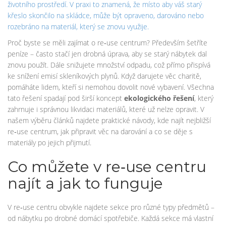
životního prostředí. V praxi to znamená, že místo aby váš starý
křeslo skončilo na skládce, může být opraveno, darováno nebo
rozebráno na materiál, který se znovu využije.
Proč byste se měli zajímat o re‑use centrum? Především šetříte
peníze – často stačí jen drobná úprava, aby se starý nábytek dal
znovu použít. Dále snižujete množství odpadu, což přímo přispívá
ke snížení emisí skleníkových plynů. Když darujete věc charitě,
pomáháte lidem, kteří si nemohou dovolit nové vybavení. Všechna
tato řešení spadají pod širší koncept
ekologického řešení
, který
zahrnuje i správnou likvidaci materiálů, které už nelze opravit. V
našem výběru článků najdete praktické návody, kde najít nejbližší
re‑use centrum, jak připravit věc na darování a co se děje s
materiály po jejich přijmutí.
Co můžete v re‑use centru
najít a jak to funguje
V re‑use centru obvykle najdete sekce pro různé typy předmětů –
od nábytku po drobné domácí spotřebiče. Každá sekce má vlastní