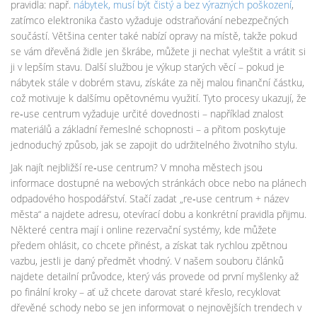
pravidla: např.
nábytek
,
musí být čistý a bez výrazných poškození
,
zatímco elektronika často vyžaduje odstraňování nebezpečných
součástí. Většina center také nabízí opravy na místě, takže pokud
se vám dřevěná židle jen škrábe, můžete ji nechat vyleštit a vrátit si
ji v lepším stavu. Další službou je výkup starých věcí – pokud je
nábytek stále v dobrém stavu, získáte za něj malou finanční částku,
což motivuje k dalšímu opětovnému využití. Tyto procesy ukazují, že
re‑use centrum vyžaduje určité dovednosti – například znalost
materiálů a základní řemeslné schopnosti – a přitom poskytuje
jednoduchý způsob, jak se zapojit do udržitelného životního stylu.
Jak najít nejbližší re‑use centrum? V mnoha městech jsou
informace dostupné na webových stránkách obce nebo na plánech
odpadového hospodářství. Stačí zadat „re‑use centrum + název
města“ a najdete adresu, otevírací dobu a konkrétní pravidla přijmu.
Některé centra mají i online rezervační systémy, kde můžete
předem ohlásit, co chcete přinést, a získat tak rychlou zpětnou
vazbu, jestli je daný předmět vhodný. V našem souboru článků
najdete detailní průvodce, který vás provede od první myšlenky až
po finální kroky – ať už chcete darovat staré křeslo, recyklovat
dřevěné schody nebo se jen informovat o nejnovějších trendech v