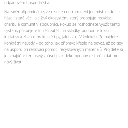
odpadovém hospodářství.
Na závěr připomínáme, že re‑use centrum není jen místo, kde se
házejí staré věci, ale živý ekosystém, který propojuje recyklaci,
charitu a komunitní spolupráci. Pokud se rozhodnete využít tento
systém, přispějete k nižší zátěži na skládky, podpoříte lokální
iniciativy a získáte praktické tipy, jak na to. V kolekci níže najdete
konkrétní návody – od toho, jak připravit křeslo na odvoz, až po tipy
na úsporu při renovaci pomocí recyklovaných materiálů. Projděte si
je a najděte ten pravý způsob, jak dekomponovat staré a dát mu
nový život.