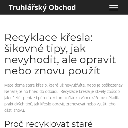
Truhlářský Obchod
Recyklace křesla:
šikovné tipy, jak
nevyhodit, ale opravit
nebo znovu použít
Máte doma staré křeslo, které už nevyužíváte, nebo je poškozené?
Neházejte ho hned do odpadu. Recyklace křesla je skvělý způsob,
jak ušetřit peníze i přírodu. V tomto článku vám ukážeme několik
praktických tipů, jak křeslo opravit, zrenovovat nebo využít jeho
části znovu.
Proč recyklovat staré