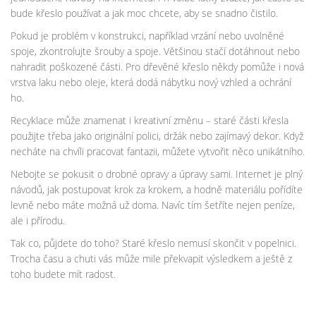
bude křeslo používat a jak moc chcete, aby se snadno čistilo.
Pokud je problém v konstrukci, například vrzání nebo uvolněné
spoje, zkontrolujte šrouby a spoje. Většinou stačí dotáhnout nebo
nahradit poškozené části. Pro dřevěné křeslo někdy pomůže i nová
vrstva laku nebo oleje, která dodá nábytku nový vzhled a ochrání
ho.
Recyklace může znamenat i kreativní změnu – staré části křesla
použijte třeba jako originální polici, držák nebo zajímavý dekor. Když
necháte na chvíli pracovat fantazii, můžete vytvořit něco unikátního.
Nebojte se pokusit o drobné opravy a úpravy sami. Internet je plný
návodů, jak postupovat krok za krokem, a hodně materiálu pořídíte
levně nebo máte možná už doma. Navíc tím šetříte nejen peníze,
ale i přírodu.
Tak co, půjdete do toho? Staré křeslo nemusí skončit v popelnici.
Trocha času a chuti vás může mile překvapit výsledkem a ještě z
toho budete mít radost.