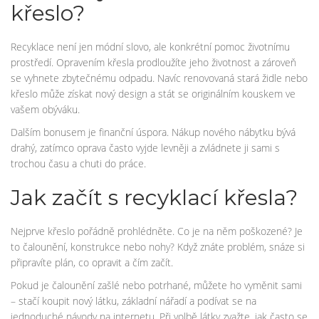
křeslo?
Recyklace není jen módní slovo, ale konkrétní pomoc životnímu
prostředí. Opravením křesla prodloužíte jeho životnost a zároveň
se vyhnete zbytečnému odpadu. Navíc renovovaná stará židle nebo
křeslo může získat nový design a stát se originálním kouskem ve
vašem obýváku.
Dalším bonusem je finanční úspora. Nákup nového nábytku bývá
drahý, zatímco oprava často vyjde levněji a zvládnete ji sami s
trochou času a chuti do práce.
Jak začít s recyklací křesla?
Nejprve křeslo pořádně prohlédněte. Co je na něm poškozené? Je
to čalounění, konstrukce nebo nohy? Když znáte problém, snáze si
připravíte plán, co opravit a čím začít.
Pokud je čalounění zašlé nebo potrhané, můžete ho vyměnit sami
– stačí koupit nový látku, základní nářadí a podívat se na
jednoduché návody na internetu. Při volbě látky zvažte, jak často se