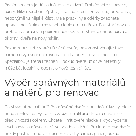
Prvním krokem je důkladná kontrola dveří. Prohlédněte si povrch,
panty, kliky i zárubně. Zjistíte, jestli potřebují jen vyčistit, přebrousit,
nebo výměnu nějaké části. Malé praskliny a oděrky zvládnete
opravit speciálními tmely nebo lepidlem na dřevo. Pak stačí povrch
přebrousit brusným papírem, aby odstranil starý lak nebo barvu a
připravil dveře na nový nátěr.
Pokud renovujete staré dřevěné dveře, pozornost věnujte také
mírnému vyrovnání nerovností a odstranění plísní či nečistot.
Specialitou je třeba i těsnění - pokud dveře už dříve netěsnily,
může být ideální je doplnit o nové těsnicí lišty.
Výběr správných materiálů
a nátěrů pro renovaci
Co si vybrat na natírání? Pro dřevěné dveře jsou ideální lazury, oleje
nebo akrylové barvy, které zvýrazní strukturu dřeva a chrání ho
před vlhkostí i otěrem. Chcete-li mít dveře hladké a krycí, vyberte
krycí barvy na dřevo, které se snadno udržují. Pro interiérové dveře
někdy postačí i dobré čistící prostředky a impregnace, pokud