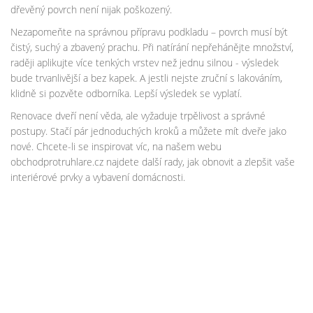
dřevěný povrch není nijak poškozený.
Nezapomeňte na správnou přípravu podkladu – povrch musí být
čistý, suchý a zbavený prachu. Při natírání nepřehánějte množství,
raději aplikujte více tenkých vrstev než jednu silnou - výsledek
bude trvanlivější a bez kapek. A jestli nejste zruční s lakováním,
klidně si pozvěte odborníka. Lepší výsledek se vyplatí.
Renovace dveří není věda, ale vyžaduje trpělivost a správné
postupy. Stačí pár jednoduchých kroků a můžete mít dveře jako
nové. Chcete-li se inspirovat víc, na našem webu
obchodprotruhlare.cz najdete další rady, jak obnovit a zlepšit vaše
interiérové prvky a vybavení domácnosti.