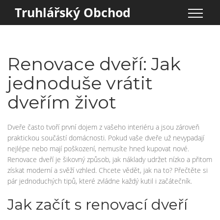
Truhlářský Obchod
Renovace dveří: Jak
jednoduše vrátit
dveřím život
Dveře často tvoří první dojem z vašeho interiéru a jsou zároveň
praktickou součástí domácnosti. Pokud vaše dveře už nevypadají
nejlépe nebo mají poškození, nemusíte hned kupovat nové.
Renovace dveří je šikovný způsob, jak náklady udržet nízko a přitom
získat moderní a svěží vzhled. Chcete vědět, jak na to? Přečtěte si
pár jednoduchých tipů, které zvládne každý kutil i začátečník.
Jak začít s renovací dveří