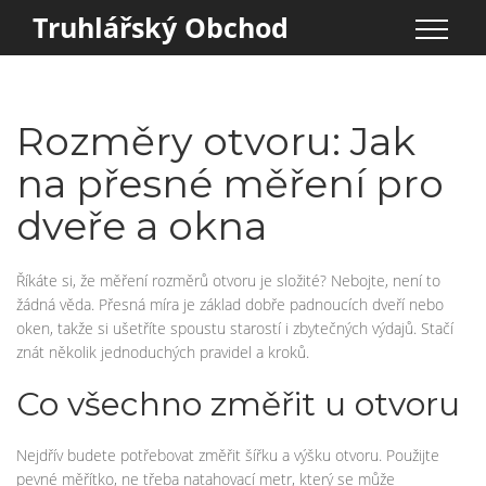
Truhlářský Obchod
Rozměry otvoru: Jak
na přesné měření pro
dveře a okna
Říkáte si, že měření rozměrů otvoru je složité? Nebojte, není to
žádná věda. Přesná míra je základ dobře padnoucích dveří nebo
oken, takže si ušetříte spoustu starostí i zbytečných výdajů. Stačí
znát několik jednoduchých pravidel a kroků.
Co všechno změřit u otvoru
Nejdřív budete potřebovat změřit šířku a výšku otvoru. Použijte
pevné měřítko, ne třeba natahovací metr, který se může