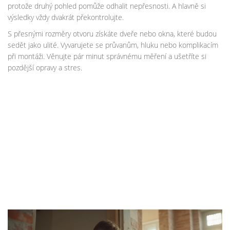
protože druhý pohled pomůže odhalit nepřesnosti. A hlavně si
výsledky vždy dvakrát překontrolujte.
S přesnými rozměry otvoru získáte dveře nebo okna, které budou
sedět jako ulité. Vyvarujete se průvanům, hluku nebo komplikacím
při montáži. Věnujte pár minut správnému měření a ušetříte si
pozdější opravy a stres.