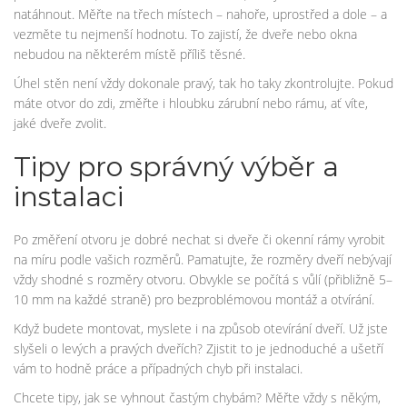
natáhnout. Měřte na třech místech – nahoře, uprostřed a dole – a
vezměte tu nejmenší hodnotu. To zajistí, že dveře nebo okna
nebudou na některém místě příliš těsné.
Úhel stěn není vždy dokonale pravý, tak ho taky zkontrolujte. Pokud
máte otvor do zdi, změřte i hloubku zárubní nebo rámu, ať víte,
jaké dveře zvolit.
Tipy pro správný výběr a
instalaci
Po změření otvoru je dobré nechat si dveře či okenní rámy vyrobit
na míru podle vašich rozměrů. Pamatujte, že rozměry dveří nebývají
vždy shodné s rozměry otvoru. Obvykle se počítá s vůlí (přibližně 5–
10 mm na každé straně) pro bezproblémovou montáž a otvírání.
Když budete montovat, myslete i na způsob otevírání dveří. Už jste
slyšeli o levých a pravých dveřích? Zjistit to je jednoduché a ušetří
vám to hodně práce a případných chyb při instalaci.
Chcete tipy, jak se vyhnout častým chybám? Měřte vždy s někým,