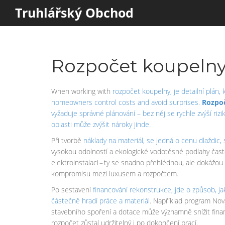
Truhlářský Obchod
Rozpočet koupelny 
When working with
rozpočet koupelny
,
je detailní plán
homeowners control costs and avoid surprises.
Rozpo
vyžaduje správné plánování – bez něj se rychle zvýší riz
oblasti může zvýšit nároky jinde.
Při tvorbě
náklady na materiál
,
se jedná o cenu dlaždic,
vysokou odolností a ekologické vodotěsné podlahy čast
elektroinstalaci – ty se snadno přehlédnou, ale dokážou
kompromisu mezi luxusem a rozpočtem.
Po sestavení
financování rekonstrukce
,
jde o způsob, ja
částečně hradí práce a materiál
. Například program Nov
stavebního spoření a dotace může významně snížit finanč
rozpočet zůstal udržitelný i po dokončení prací.