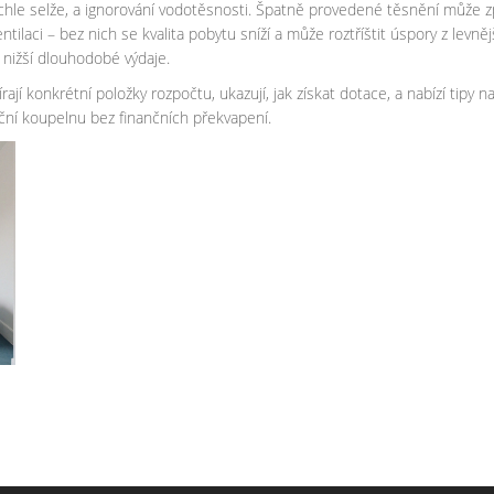
rychle selže, a ignorování vodotěsnosti. Špatně provedené těsnění může 
ntilaci – bez nich se kvalita pobytu sníží a může roztříštit úspory z levně
 nižší dlouhodobé výdaje.
ají konkrétní položky rozpočtu, ukazují, jak získat dotace, a nabízí tipy 
ční koupelnu bez finančních překvapení.