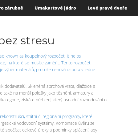
ro zárubně
Umakartové jádro
Levé pravé dveře
bez stresu
Also known as
koupelnový rozpočet
, it helps
oupce, na které se musíte zaměřit. Tento rozpočet
ňuje výběr materiálů, protože cenová úspora v jedné
k dodavatelů. Skleněná sprchová vrata, dlaždice s
e také na menší položky jako těsnění, armatury a
dkategorie, získáte přehled, který usnadní rozhodování o
rekonstrukci
,
státní či regionální programy, které
nergetické vodovodní systémy. Kombinace úvěru ze
ité spočítat celkové úroky a podmínky splácení, aby