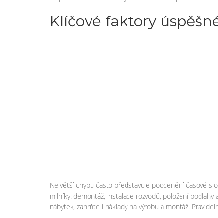
Klíčové faktory úspěšn
Největší chybu často představuje podcenění časové slož
milníky: demontáž, instalace rozvodů, položení podlahy 
nábytek, zahrňte i náklady na výrobu a montáž. Pravideln