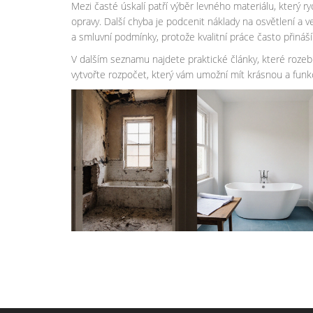
Mezi časté úskalí patří výběr levného materiálu, který 
opravy. Další chyba je podcenit náklady na osvětlení a ve
a smluvní podmínky, protože kvalitní práce často přináší
V dalším seznamu najdete praktické články, které rozebír
vytvořte rozpočet, který vám umožní mít krásnou a funk