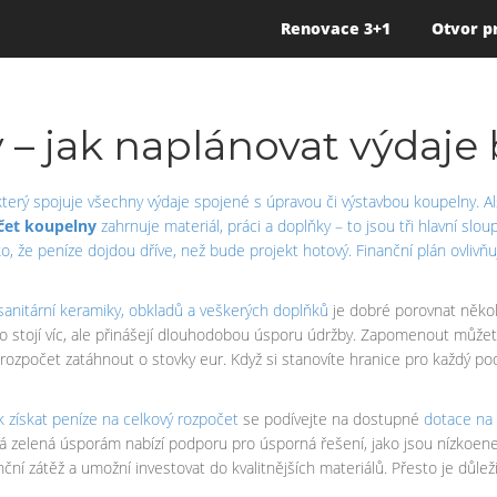
Renovace 3+1
Otvor p
– jak naplánovat výdaje 
, který spojuje všechny výdaje spojené s úpravou či výstavbou koupelny
. 
čet koupelny
zahrnuje materiál, práci a doplňky – to jsou tři hlavní sl
iko, že peníze dojdou dříve, než bude projekt hotový. Finanční plán ovliv
 sanitární keramiky, obkladů a veškerých doplňků
je dobré porovnat několi
o stojí víc, ale přinášejí dlouhodobou úsporu údržby. Zapomenout můžet
 rozpočet zatáhnout o stovky eur. Když si stanovíte hranice pro každý po
k získat peníze na celkový rozpočet
se podívejte na dostupné
dotace na 
á zelená úsporám nabízí podporu pro úsporná řešení, jako jsou nízkoe
ní zátěž a umožní investovat do kvalitnějších materiálů. Přesto je důlež