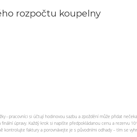
ého rozpočtu koupelny
ky – pracovníci si účtují hodinovou sazbu a zpoždění může přidat nečeka
a finální úpravy. Každý krok si napište předpokládanou cenu a rezervu 1
ě kontrolujte faktury a porovnávejte je s původními odhady – tím se vyhne