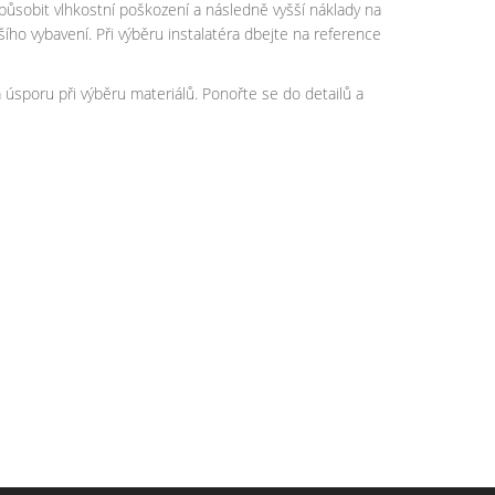
způsobit vlhkostní poškození a následně vyšší náklady na
jšího vybavení. Při výběru instalatéra dbejte na reference
na úsporu při výběru materiálů. Ponořte se do detailů a