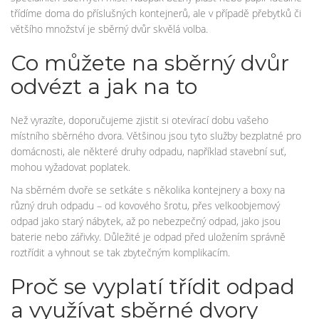
třídíme doma do příslušných kontejnerů, ale v případě přebytků či
většího množství je sběrný dvůr skvělá volba.
Co můžete na sběrný dvůr
odvézt a jak na to
Než vyrazíte, doporučujeme zjistit si otevírací dobu vašeho
místního sběrného dvora. Většinou jsou tyto služby bezplatné pro
domácnosti, ale některé druhy odpadu, například stavební suť,
mohou vyžadovat poplatek.
Na sběrném dvoře se setkáte s několika kontejnery a boxy na
různý druh odpadu – od kovového šrotu, přes velkoobjemový
odpad jako starý nábytek, až po nebezpečný odpad, jako jsou
baterie nebo zářivky. Důležité je odpad před uložením správně
roztřídit a vyhnout se tak zbytečným komplikacím.
Proč se vyplatí třídit odpad
a využívat sběrné dvory