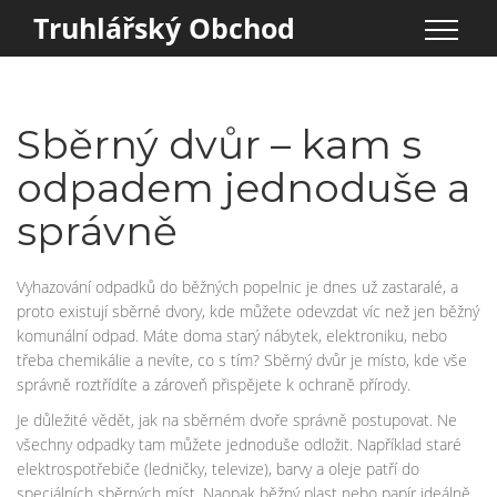
Truhlářský Obchod
Sběrný dvůr – kam s
odpadem jednoduše a
správně
Vyhazování odpadků do běžných popelnic je dnes už zastaralé, a
proto existují sběrné dvory, kde můžete odevzdat víc než jen běžný
komunální odpad. Máte doma starý nábytek, elektroniku, nebo
třeba chemikálie a nevíte, co s tím? Sběrný dvůr je místo, kde vše
správně roztřídíte a zároveň přispějete k ochraně přírody.
Je důležité vědět, jak na sběrném dvoře správně postupovat. Ne
všechny odpadky tam můžete jednoduše odložit. Například staré
elektrospotřebiče (ledničky, televize), barvy a oleje patří do
speciálních sběrných míst. Naopak běžný plast nebo papír ideálně