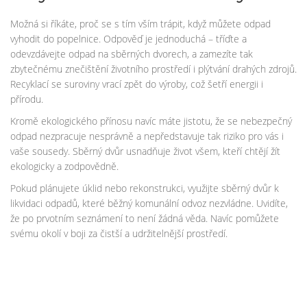
Možná si říkáte, proč se s tím vším trápit, když můžete odpad
vyhodit do popelnice. Odpověď je jednoduchá – tříďte a
odevzdávejte odpad na sběrných dvorech, a zamezíte tak
zbytečnému znečištění životního prostředí i plýtvání drahých zdrojů.
Recyklací se suroviny vrací zpět do výroby, což šetří energii i
přírodu.
Kromě ekologického přínosu navíc máte jistotu, že se nebezpečný
odpad nezpracuje nesprávně a nepředstavuje tak riziko pro vás i
vaše sousedy. Sběrný dvůr usnadňuje život všem, kteří chtějí žít
ekologicky a zodpovědně.
Pokud plánujete úklid nebo rekonstrukci, využijte sběrný dvůr k
likvidaci odpadů, které běžný komunální odvoz nezvládne. Uvidíte,
že po prvotním seznámení to není žádná věda. Navíc pomůžete
svému okolí v boji za čistší a udržitelnější prostředí.