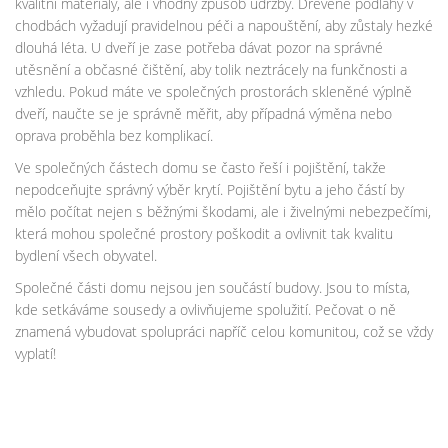
kvalitní materiály, ale i vhodný způsob údržby. Dřevěné podlahy v
chodbách vyžadují pravidelnou péči a napouštění, aby zůstaly hezké
dlouhá léta. U dveří je zase potřeba dávat pozor na správné
utěsnění a občasné čištění, aby tolik neztrácely na funkčnosti a
vzhledu. Pokud máte ve společných prostorách skleněné výplně
dveří, naučte se je správně měřit, aby případná výměna nebo
oprava proběhla bez komplikací.
Ve společných částech domu se často řeší i pojištění, takže
nepodceňujte správný výběr krytí. Pojištění bytu a jeho částí by
mělo počítat nejen s běžnými škodami, ale i živelnými nebezpečími,
která mohou společné prostory poškodit a ovlivnit tak kvalitu
bydlení všech obyvatel.
Společné části domu nejsou jen součástí budovy. Jsou to místa,
kde setkáváme sousedy a ovlivňujeme spolužití. Pečovat o ně
znamená vybudovat spolupráci napříč celou komunitou, což se vždy
vyplatí!