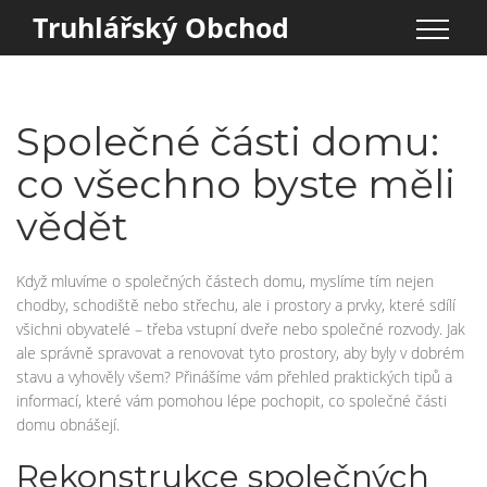
Truhlářský Obchod
Společné části domu:
co všechno byste měli
vědět
Když mluvíme o společných částech domu, myslíme tím nejen
chodby, schodiště nebo střechu, ale i prostory a prvky, které sdílí
všichni obyvatelé – třeba vstupní dveře nebo společné rozvody. Jak
ale správně spravovat a renovovat tyto prostory, aby byly v dobrém
stavu a vyhověly všem? Přinášíme vám přehled praktických tipů a
informací, které vám pomohou lépe pochopit, co společné části
domu obnášejí.
Rekonstrukce společných