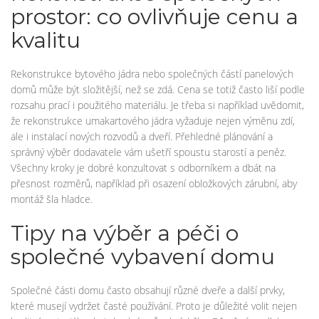
prostor: co ovlivňuje cenu a
kvalitu
Rekonstrukce bytového jádra nebo společných částí panelových
domů může být složitější, než se zdá. Cena se totiž často liší podle
rozsahu prací i použitého materiálu. Je třeba si například uvědomit,
že rekonstrukce umakartového jádra vyžaduje nejen výměnu zdí,
ale i instalací nových rozvodů a dveří. Přehledné plánování a
správný výběr dodavatele vám ušetří spoustu starostí a peněz.
Všechny kroky je dobré konzultovat s odborníkem a dbát na
přesnost rozměrů, například při osazení obložkových zárubní, aby
montáž šla hladce.
Tipy na výběr a péči o
společné vybavení domu
Společné části domu často obsahují různé dveře a další prvky,
které musejí vydržet časté používání. Proto je důležité volit nejen