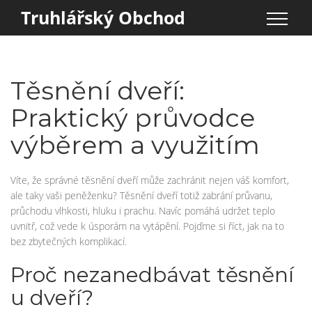
Truhlářský Obchod
Těsnění dveří:
Praktický průvodce
výběrem a využitím
Víte, že správné těsnění dveří může zachránit nejen váš komfort,
ale taky vaši peněženku? Těsnění dveří totiž zabrání průvanu,
průchodu vlhkosti, hluku i prachu. Navíc pomáhá udržet teplo
uvnitř, což vede k úsporám na vytápění. Pojďme si říct, jak na to
bez zbytečných komplikací.
Proč nezanedbávat těsnění
u dveří?