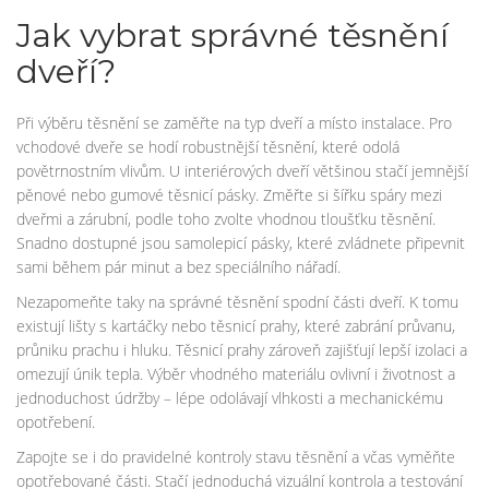
Jak vybrat správné těsnění
dveří?
Při výběru těsnění se zaměřte na typ dveří a místo instalace. Pro
vchodové dveře se hodí robustnější těsnění, které odolá
povětrnostním vlivům. U interiérových dveří většinou stačí jemnější
pěnové nebo gumové těsnicí pásky. Změřte si šířku spáry mezi
dveřmi a zárubní, podle toho zvolte vhodnou tloušťku těsnění.
Snadno dostupné jsou samolepicí pásky, které zvládnete připevnit
sami během pár minut a bez speciálního nářadí.
Nezapomeňte taky na správné těsnění spodní části dveří. K tomu
existují lišty s kartáčky nebo těsnicí prahy, které zabrání průvanu,
průniku prachu i hluku. Těsnicí prahy zároveň zajišťují lepší izolaci a
omezují únik tepla. Výběr vhodného materiálu ovlivní i životnost a
jednoduchost údržby – lépe odolávají vlhkosti a mechanickému
opotřebení.
Zapojte se i do pravidelné kontroly stavu těsnění a včas vyměňte
opotřebované části. Stačí jednoduchá vizuální kontrola a testování