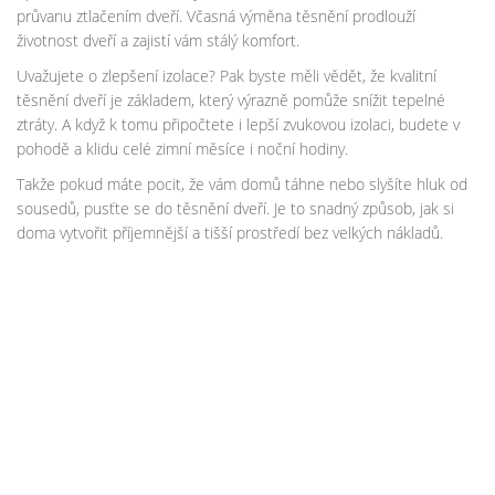
průvanu ztlačením dveří. Včasná výměna těsnění prodlouží
životnost dveří a zajistí vám stálý komfort.
Uvažujete o zlepšení izolace? Pak byste měli vědět, že kvalitní
těsnění dveří je základem, který výrazně pomůže snížit tepelné
ztráty. A když k tomu připočtete i lepší zvukovou izolaci, budete v
pohodě a klidu celé zimní měsíce i noční hodiny.
Takže pokud máte pocit, že vám domů táhne nebo slyšíte hluk od
sousedů, pusťte se do těsnění dveří. Je to snadný způsob, jak si
doma vytvořit příjemnější a tišší prostředí bez velkých nákladů.