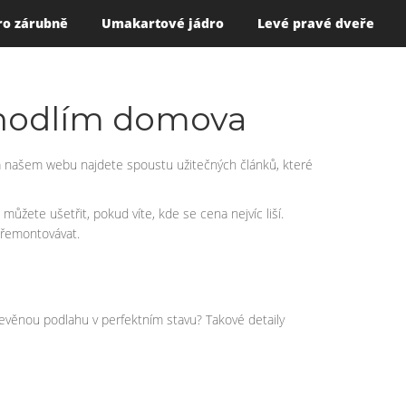
ro zárubně
Umakartové jádro
Levé pravé dveře
 pohodlím domova
í. Na našem webu najdete spoustu užitečných článků, které
můžete ušetřit, pokud víte, kde se cena nejvíc liší.
 přemontovávat.
 dřevěnou podlahu v perfektním stavu? Takové detaily