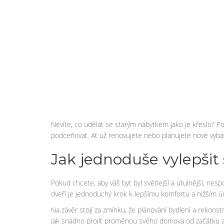
Nevíte, co udělat se starým nábytkem jako je křeslo? P
podceňovat. Ať už renovujete nebo plánujete nové vybav
Jak jednoduše vylepšit 
Pokud chcete, aby váš byt byl světlejší a útulnější, ne
dveří je jednoduchý krok k lepšímu komfortu a nižším ú
Na závěr stojí za zmínku, že plánování bydlení a rekons
jak snadno projít proměnou svého domova od začátku a