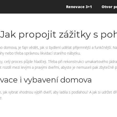
Renovace 3+1
Otvor p
: Jak propojit zážitky s
ého domova, je fajn vědět, jak si bydlení udělat příjemnější a funkčnějš
hy nebo třeba správnou likvidací starého nábytku.
ky, celý proces půjde hladčeji. Třeba při rekonstrukci umakartového jádra 
nát rozdíl mezi levými a pravými dveřmi, abyste je nemuseli pak zbytečně
ovace i vybavení domova
, jak vybrat vhodnou výplň dveří, aby ladila s podlahou? A jak si udržet
e.