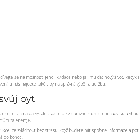
odívejte se na možnosti jeho likvidace nebo jak mu dát nový život. Recyk
ení, u nás najdete také tipy na správný výběr a údržbu.
svůj byt
spoléhejte jen na barvy, ale zkuste také správné rozmístění nábytku a vh
čtům za energie.
trukce lze zvládnout bez stresu, když budete mít správné informace a potř
ž do konce.