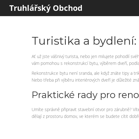
Truhlářský Obchod
Turistika a bydlení
Ať už jste vášnivý turista, nebo jen milujete pohodlí sv
vám pomohou s rekonstrukcí bytu, výběrem dveří, podla
Rekonstrukce bytu není sranda, ale když znáte tipy a tri
Nebo třeba při výběru interiérových dveří je důležité z
Praktické rady pro ren
Umíte správně připravit stavební otvor pro zárubně? Víte
dělají z prostoru domov, ve kterém se budete cítit dobř