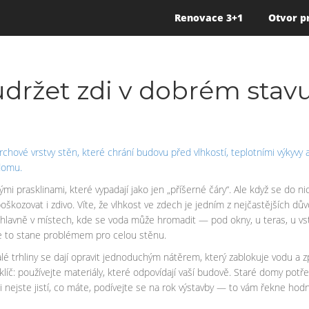
Renovace 3+1
Otvor p
udržet zdi v dobrém stav
chové vrstvy stěn, které chrání budovu před vlhkostí, teplotními výky
domu.
i prasklinami, které vypadají jako jen „příšerné čáry“. Ale když se do n
kozovat i zdivo. Víte, že vlhkost ve zdech je jedním z nejčastějších důvod
 hlavně v místech, kde se voda může hromadit — pod okny, u teras, u vstu
se to stane problémem pro celou stěnu.
é trhliny se dají opravit jednoduchým nátěrem, který zablokuje vodu a z
líč: používejte materiály, které odpovídají vaší budově. Staré domy potře
 nejste jistí, co máte, podívejte se na rok výstavby — to vám řekne hod