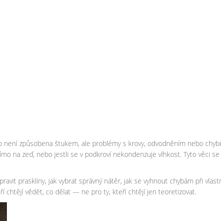
to není způsobena štukem, ale problémy s krovy, odvodněním nebo chybě
římo na zeď, nebo jestli se v podkroví nekondenzuje vlhkost. Tyto věci s
ravit praskliny, jak vybrat správný nátěr, jak se vyhnout chybám při vla
í chtějí vědět, co dělat — ne pro ty, kteří chtějí jen teoretizovat.