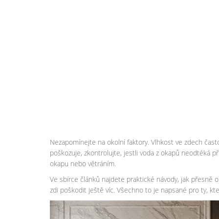
Nezapomínejte na okolní faktory. Vlhkost ve zdech čas
poškozuje, zkontrolujte, jestli voda z okapů neodtéká p
okapu nebo větráním.
Ve sbírce článků najdete praktické návody, jak přesně op
zdi poškodit ještě víc. Všechno to je napsané pro ty, kteř