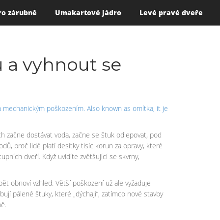
ro zárubně
Umakartové jádro
Levé pravé dveře
u a vyhnout se
vy a mechanickým poškozením
. Also known as
omítka
, it je
ich začne dostávat voda, začne se štuk odlepovat, pod
ů, proč lidé platí desítky tisíc korun za opravy, které
pních dveří. Když uvidíte zvětšující se skvrny,
pět obnoví vzhled. Větší poškození už ale vyžaduje
bují pálené štuky, které „dýchají“, zatímco nové stavby
ně.