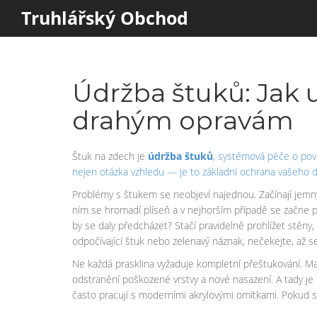
Truhlářský Obchod
Údržba štuků: Jak 
drahým opravám
Štuk na zdech je
údržba štuků
,
systémová péče o povr
nejen otázka vzhledu — je to základní ochrana vašeho 
Problémy s štukem se neobjeví najednou. Začínají jemným
ním se hromadí plíseň a v nejhorším případě se začne poš
by se daly předcházet? Stačí pravidelně prohlížet stěny,
odpočívající štuk nebo zelenavý náznak, nečekejte, až 
Ne každá prasklina vyžaduje kompletní přeštukování. Mal
odstranění poškozené vrstvy a nové nasazení. A tady je k
často pracují s moderními akrylovými omítkami. Pokud si