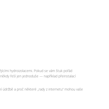
jícími hydroizolacemi. Pokud se vám štuk pořád
e někdy řeší jen jednoduše — například přeinstalací
stní údržbě a proč některé „rady z internetu“ mohou vaše