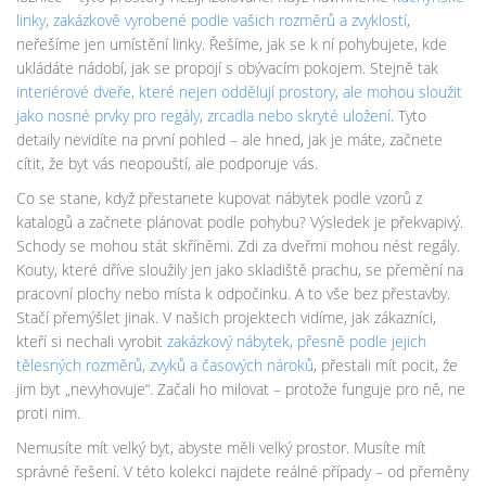
linky
,
zakázkově vyrobené podle vašich rozměrů a zvyklostí
,
neřešíme jen umístění linky. Řešíme, jak se k ní pohybujete, kde
ukládáte nádobí, jak se propojí s obývacím pokojem. Stejně tak
interiérové dveře
,
které nejen oddělují prostory, ale mohou sloužit
jako nosné prvky pro regály, zrcadla nebo skryté uložení
. Tyto
detaily nevidíte na první pohled – ale hned, jak je máte, začnete
cítit, že byt vás neopouští, ale podporuje vás.
Co se stane, když přestanete kupovat nábytek podle vzorů z
katalogů a začnete plánovat podle pohybu? Výsledek je překvapivý.
Schody se mohou stát skříněmi. Zdi za dveřmi mohou nést regály.
Kouty, které dříve sloužily jen jako skladiště prachu, se přemění na
pracovní plochy nebo místa k odpočinku. A to vše bez přestavby.
Stačí přemýšlet jinak. V našich projektech vidíme, jak zákazníci,
kteří si nechali vyrobit
zakázkový nábytek
,
přesně podle jejich
tělesných rozměrů, zvyků a časových nároků
, přestali mít pocit, že
jim byt „nevyhovuje“. Začali ho milovat – protože funguje pro ně, ne
proti nim.
Nemusíte mít velký byt, abyste měli velký prostor. Musíte mít
správné řešení. V této kolekci najdete reálné případy – od přeměny