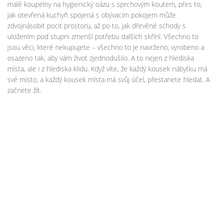
malé koupelny na hygienický oázu s sprchovým koutem, přes to,
jak otevřená kuchyň spojená s obývacím pokojem může
zdvojnásobit pocit prostoru, až po to, jak dřevěné schody s
uložením pod stupni zmenší potřebu dalších skříní. Všechno to
jsou věci, které nekupujete – všechno to je navrženo, vyrobeno a
osazeno tak, aby vám život zjednodušilo. A to nejen z hlediska
místa, ale i z hlediska klidu. Když víte, že každý kousek nábytku má
své místo, a každý kousek místa má svůj účel, přestanete hledat. A
začnete žít.