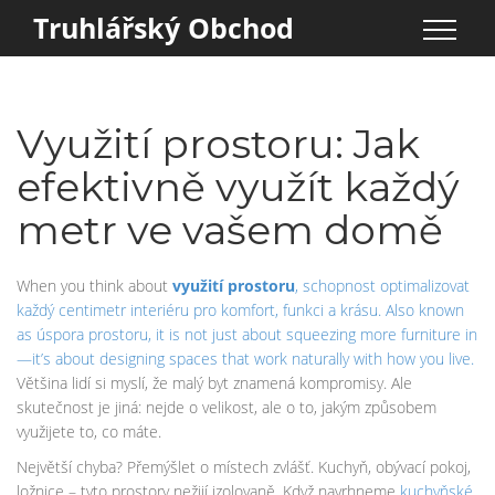
Truhlářský Obchod
Využití prostoru: Jak
efektivně využít každý
metr ve vašem domě
When you think about
využití prostoru
,
schopnost optimalizovat
každý centimetr interiéru pro komfort, funkci a krásu
. Also known
as
úspora prostoru
, it is not just about squeezing more furniture in
—it’s about designing spaces that work naturally with how you live.
Většina lidí si myslí, že malý byt znamená kompromisy. Ale
skutečnost je jiná: nejde o velikost, ale o to, jakým způsobem
využijete to, co máte.
Největší chyba? Přemýšlet o místech zvlášť. Kuchyň, obývací pokoj,
ložnice – tyto prostory nežijí izolovaně. Když navrhneme
kuchyňské