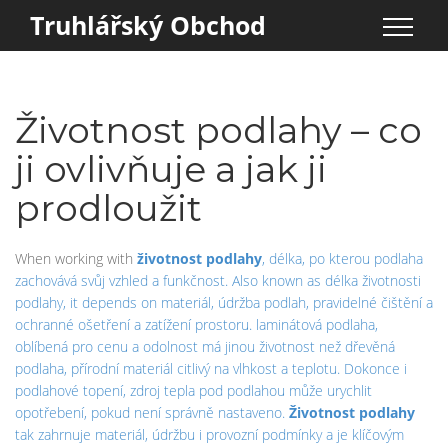
Truhlářský Obchod
Životnost podlahy – co
ji ovlivňuje a jak ji
prodloužit
When working with
životnost podlahy
,
délka, po kterou podlaha
zachovává svůj vzhled a funkčnost
. Also known as
délka životnosti
podlahy
, it depends on materiál,
údržba podlah
,
pravidelné čištění a
ochranné ošetření
a zatížení prostoru.
laminátová podlaha
,
oblíbená pro cenu a odolnost
má jinou životnost než
dřevěná
podlaha
,
přírodní materiál citlivý na vlhkost a teplotu
. Dokonce i
podlahové topení
,
zdroj tepla pod podlahou
může urychlit
opotřebení, pokud není správně nastaveno.
Životnost podlahy
tak zahrnuje materiál, údržbu i provozní podmínky a je klíčovým