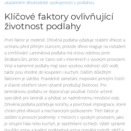
ukazatelem dlouhodobé spokojenosti s podlahou.
Klíčové faktory ovlivňující
životnost podlahy
První faktor je
materiál
. Dřevěná podlaha vyžaduje stabilní vlhkost a
ochranu před přímým sluncem, protože dřevo reaguje na roztažení
a smršťování. Laminátová podlaha má vrstvu odolnou proti
škrábancům, proto se často volí v interiérech s vysokým provozem.
Vinyl a kamenné podlahy mají zase vysokou odolnost vůči vodě,
takže jsou vhodné do koupelen i kuchyní. Dalším důležitým
faktorem je
údržba
. Pravidelné zametání, mopování jemnými čističi
a včasné ošetření skvrn výrazně prodlužují životnost. Pro
laminátovou podlahu se doporučuje používat čističe určené
speciálně pro laminát a vyhýbat se nadměrnému množství vody.
Dřevěná podlaha potřebuje koníčky a povrchové impregnace, které
chrání před vlhkostí a mechanickým poškozením. Třetí faktor je
zatížení a provozní podmínky
. V místech s vysokým provozem, jako
je vstupní hala nebo kuchyň, je opotřebení rychlejší. Výběr správné
tloušťky vrstvy a kvalitní podkladová vrstva pomáhá rozložit zátěž a