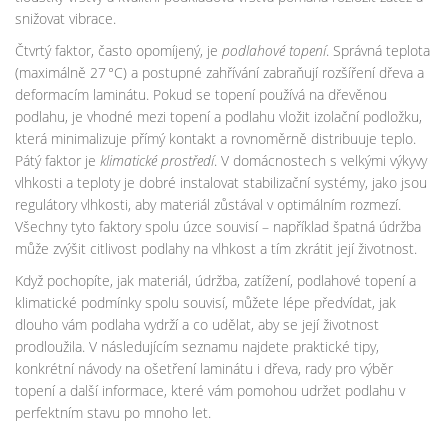
snižovat vibrace.
Čtvrtý faktor, často opomíjený, je
podlahové topení
. Správná teplota
(maximálně 27 °C) a postupné zahřívání zabraňují rozšíření dřeva a
deformacím laminátu. Pokud se topení používá na dřevěnou
podlahu, je vhodné mezi topení a podlahu vložit izolační podložku,
která minimalizuje přímý kontakt a rovnoměrně distribuuje teplo.
Pátý faktor je
klimatické prostředí
. V domácnostech s velkými výkyvy
vlhkosti a teploty je dobré instalovat stabilizační systémy, jako jsou
regulátory vlhkosti, aby materiál zůstával v optimálním rozmezí.
Všechny tyto faktory spolu úzce souvisí – například špatná údržba
může zvýšit citlivost podlahy na vlhkost a tím zkrátit její životnost.
Když pochopíte, jak materiál, údržba, zatížení, podlahové topení a
klimatické podmínky spolu souvisí, můžete lépe předvídat, jak
dlouho vám podlaha vydrží a co udělat, aby se její životnost
prodloužila. V následujícím seznamu najdete praktické tipy,
konkrétní návody na ošetření laminátu i dřeva, rady pro výběr
topení a další informace, které vám pomohou udržet podlahu v
perfektním stavu po mnoho let.